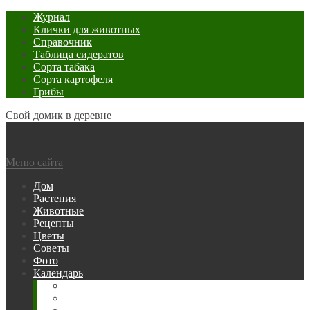
Журнал
Клички для животных
Справочник
Таблица сидератов
Сорта табака
Сорта картофеля
Грибы
Свой домик в деревне
Меню сайта
Дом
Растения
Животные
Рецепты
Цветы
Советы
Фото
Календарь
Рыбака
Посевной