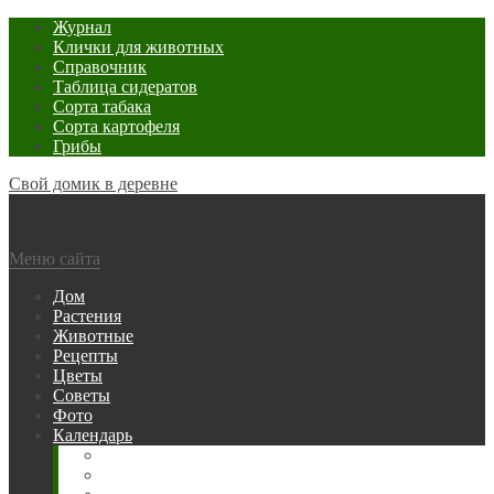
Журнал
Клички для животных
Справочник
Таблица сидератов
Сорта табака
Сорта картофеля
Грибы
Свой домик в деревне
Меню сайта
Дом
Растения
Животные
Рецепты
Цветы
Советы
Фото
Календарь
Рыбака
Посевной