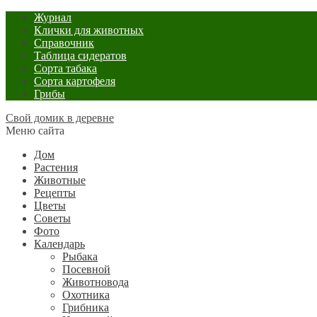
Журнал
Клички для животных
Справочник
Таблица сидератов
Сорта табака
Сорта картофеля
Грибы
Свой домик в деревне
Меню сайта
Дом
Растения
Животные
Рецепты
Цветы
Советы
Фото
Календарь
Рыбака
Посевной
Животновода
Охотника
Грибника