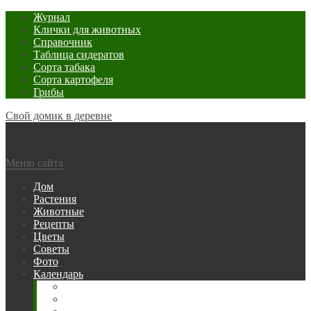
Журнал
Клички для животных
Справочник
Таблица сидератов
Сорта табака
Сорта картофеля
Грибы
Свой домик в деревне
Меню сайта
Дом
Растения
Животные
Рецепты
Цветы
Советы
Фото
Календарь
Рыбака
Посевной