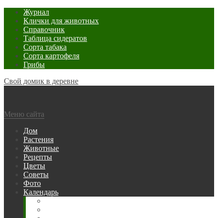
Журнал
Клички для животных
Справочник
Таблица сидератов
Сорта табака
Сорта картофеля
Грибы
Свой домик в деревне
Меню сайта
Дом
Растения
Животные
Рецепты
Цветы
Советы
Фото
Календарь
Рыбака
Посевной