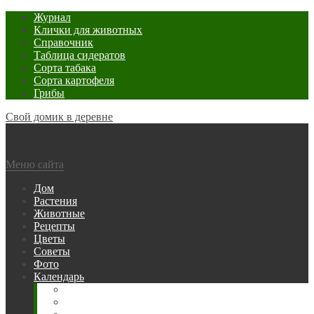
Журнал
Клички для животных
Справочник
Таблица сидератов
Сорта табака
Сорта картофеля
Грибы
Свой домик в деревне
Меню сайта
Дом
Растения
Животные
Рецепты
Цветы
Советы
Фото
Календарь
Рыбака
Посевной