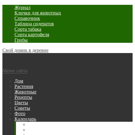
Журнал
Клички для животных
Справочник
Таблица сидератов
Сорта табака
Сорта картофеля
Грибы
Свой домик в деревне
Меню сайта
Дом
Растения
Животные
Рецепты
Цветы
Советы
Фото
Календарь
Рыбака
Посевной