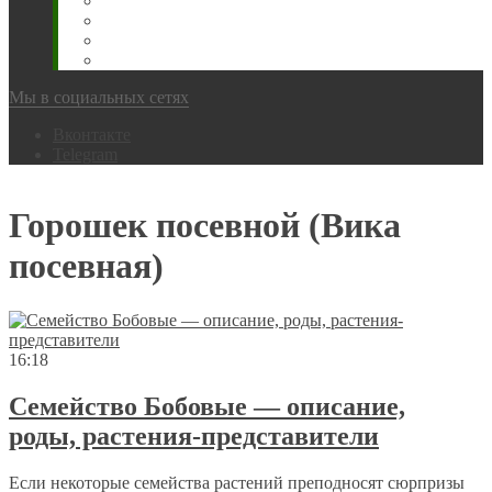
Животновода
Охотника
Грибника
Народный
Мы в социальных сетях
Вконтакте
Telegram
Горошек посевной (Вика
посевная)
16:18
Семейство Бобовые — описание,
роды, растения-представители
Если некоторые семейства растений преподносят сюрпризы