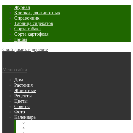
Журнал
Клички для животных
Справочник
Таблица сидератов
Сорта табака
Сорта картофеля
Грибы
Свой домик в деревне
Меню сайта
Дом
Растения
Животные
Рецепты
Цветы
Советы
Фото
Календарь
Рыбака
Посевной