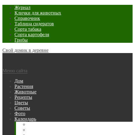
Журнал
Клички для животных
Справочник
Таблица сидератов
Сорта табака
Сорта картофеля
Грибы
Свой домик в деревне
Меню сайта
Дом
Растения
Животные
Рецепты
Цветы
Советы
Фото
Календарь
Рыбака
Посевной