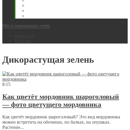
Животновода
Охотника
Грибника
Народный
Мы в социальных сетях
Вконтакте
Telegram
Дикорастущая зелень
8:15
Как цветёт мордовник шароголовый
— фото цветущего мордовника
Как цветёт мордовник шароголовый? Это вид мордовника
можно встретить на обочинах, по балках, на опушках.
Растение...