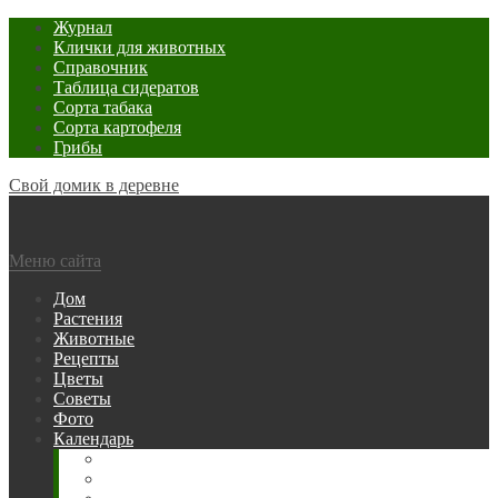
Журнал
Клички для животных
Справочник
Таблица сидератов
Сорта табака
Сорта картофеля
Грибы
Свой домик в деревне
Меню сайта
Дом
Растения
Животные
Рецепты
Цветы
Советы
Фото
Календарь
Рыбака
Посевной