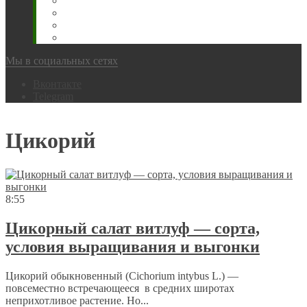
Животновода
Охотника
Грибника
Народный
Мы в социальных сетях
Вконтакте
Telegram
Цикорий
8:55
Цикорный салат витлуф — сорта,
условия выращивания и выгонки
Цикорий обыкновенный (Cichorium intybus L.) —
повсеместно встречающееся в средних широтах
неприхотливое растение. Но...