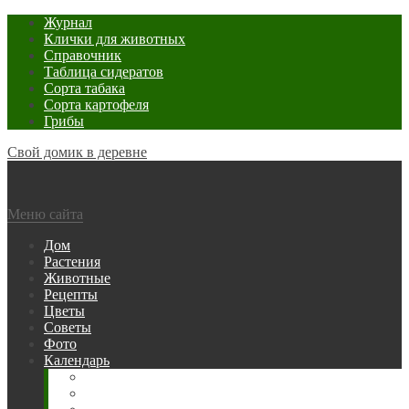
Журнал
Клички для животных
Справочник
Таблица сидератов
Сорта табака
Сорта картофеля
Грибы
Свой домик в деревне
Меню сайта
Дом
Растения
Животные
Рецепты
Цветы
Советы
Фото
Календарь
Рыбака
Посевной