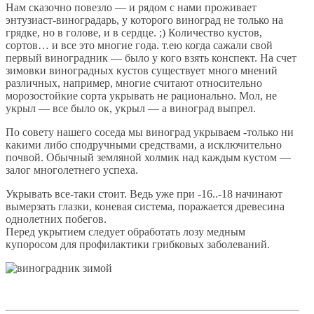
Нам сказочно повезло — и рядом с нами проживает
энтузиаст-виноградарь, у которого виноград не только на
грядке, но в голове, и в сердце. ;) Количество кустов,
сортов… и все это многие года. т.ею когда сажали свой
первый виноградник — было у кого взять конспект. На счет
зимовки виноградных кустов существует много мнений
различных, например, многие считают относительно
морозостойкие сорта укрывать не рационально. Мол, не
укрыл — все было ок, укрыл — а виноград выпрел.
По совету нашего соседа мы виноград укрываем -только ни
какими либо сподручными средствами, а исключительно
почвой. Обычный земляной холмик над каждым кустом —
залог многолетнего успеха.
Укрывать все-таки стоит. Ведь уже при -16..-18 начинают
вымерзать глазки, коневая система, поражается древесина
однолетних побегов.
Перед укрытием следует обработать лозу медным
купоросом для профилактики грибковых заболеваний.