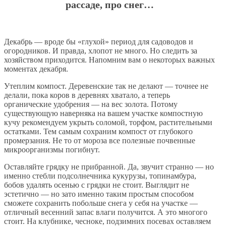
рассаде, про снег…
Декабрь — вроде бы «глухой» период для садоводов и
огородников. И правда, хлопот не много. Но следить за
хозяйством приходится. Напомним вам о некоторых важных
моментах декабря.
Утеплим компост. Деревенские так не делают — точнее не
делали, пока коров в деревнях хватало, а теперь
органические удобрения — на вес золота. Потому
существующую наверняка на вашем участке компостную
кучу рекомендуем укрыть соломой, торфом, растительными
остатками. Тем самым сохраним компост от глубокого
промерзания. Не то от мороза все полезные почвенные
микроорганизмы погибнут.
Оставляйте грядку не прибранной. Да, звучит странно — но
именно стебли подсолнечника кукурузы, топинамбура,
бобов удалять осенью с грядки не стоит. Выглядит не
эстетично — но зато именно таким простым способом
сможете сохранить побольше снега у себя на участке —
отличный весенний запас влаги получится. А это многого
стоит. На клубнике, чесноке, подзимних посевах оставляем