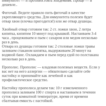
иммунитет — и противостоять эпидемиям. Проще — и
дешевле..
Фиточай. Ведите правило пить фиточай в качестве
укрепляющего средства. Для иммунитета полезен будет
отвар хвои (елочка пригодится!) или же отвар душицы.
Хвойный отвар готовим так: 2 ст. ложки хвои, 2 литра
кипятка, кипятим 10 минут под крышкой. Настаиваем 3-4
часа , процеживаем и пьем с сахаром или медом несколько
раз в день.
Отвара из душицы готовим так: 2 столовые ложки травы
заливаем стаканом кипятка, выдерживаем 20 минут на
водяной бане. Охлаждаем и пьем перед едой по полстакана
несколько раз в день.
Прополис. Прополис — кладовая полезных веществ. Если у
вас нет на него аллергии — обязательно сделайте себе
настойку и принимайте как лечебной и как
профилактическое средство.
Настойку прополиса делаем так: 10 г измельченного
прополиса заливаем 100 г спирта и настаиваем в течении
суток при комнатной температуре, время от времени
сбалтывая емкость с настойкой.