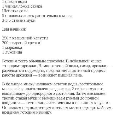
1 стакан воды
1 чайная ложка сахара
Щепотка соли
5 столовых ложек растительного масла
3-3.5 стакана муки
Для начинки:
250 г квашенной капусты
200 г вареной гречки
1 морковка
1 луковица
Готовим тесто обычным способом. В небольшой чашке
«заводим» дрожжи. Немного теплой воды, сахар, дрожжи —
размешать и подождать, пока начнется активный процесс
работы дрожжей — возникнет пышная пена.
В большую миску наливаем остаток воды, растительное
масло, соль, подготовленные дрожжи, 2 стакана муки -и
вымешиваем до однородного состояния. Затем высыпаем
третий стакан муки и вымешиваем руками до полной
кондиции — тесто становится мягким и не липнет к рукам.
Оставляем под полотенцем в теплом месте подходить. А тем
временем готовим начинку.