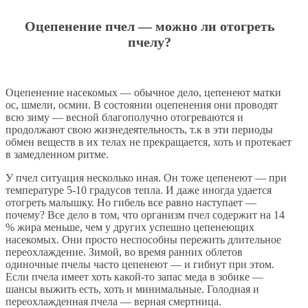
Оцепенение пчел — можно ли отогреть
пчелу?
Оцепенение насекомых — обычное дело, цепенеют матки
ос, шмели, осмии. В состоянии оцепенения они проводят
всю зиму — весной благополучно отогреваются и
продолжают свою жизнедеятельность, т.к в эти периоды
обмен веществ в их телах не прекращается, хоть и протекает
в замедленном ритме.
У пчел ситуация несколько иная. Он тоже цепенеют — при
температуре 5-10 градусов тепла. И даже иногда удается
отогреть малышку. Но гибель все равно наступает —
почему? Все дело в том, что организм пчел содержит на 14
% жира меньше, чем у других успешно цепенеющих
насекомых. Они просто неспособны пережить длительное
переохлаждение. Зимой, во время ранних облетов
одиночные пчелы часто цепенеют — и гибнут при этом.
Если пчела имеет хоть какой-то запас меда в зобике —
шансы выжить есть, хоть и минимальные. Голодная и
переохлажденная пчела — верная смертница.