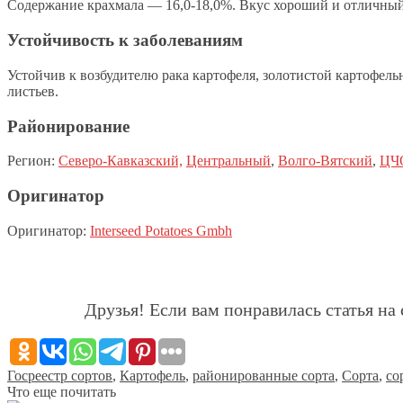
Содержание крахмала — 16,0-18,0%. Вкус хороший и отличный
Устойчивость к заболеваниям
Устойчив к возбудителю рака картофеля, золотистой картофел
листьев.
Районирование
Регион:
Северо-Кавказский,
Центральный
,
Волго-Вятский
,
ЦЧ
Оригинатор
Оригинатор:
Interseed Potatoes Gmbh
Друзья! Если вам понравилась статья на 
Госреестр сортов
,
Картофель
,
районированные сорта
,
Сорта
,
со
Что еще почитать