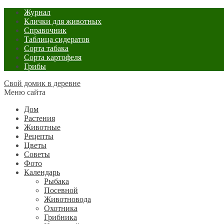
Журнал
Клички для животных
Справочник
Таблица сидератов
Сорта табака
Сорта картофеля
Грибы
Свой домик в деревне
Меню сайта
Дом
Растения
Животные
Рецепты
Цветы
Советы
Фото
Календарь
Рыбака
Посевной
Животновода
Охотника
Грибника