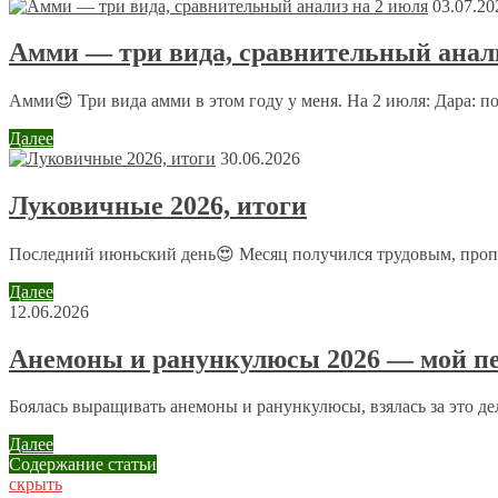
03.07.20
Амми — три вида, сравнительный анали
Комментарий
*
Имя
*
Амми😍 Три вида амми в этом году у меня. На 2 июля: Дара: п
Email
*
Далее
30.06.2026
Сайт
Луковичные 2026, итоги
Последний июньский день😍 Месяц получился трудовым, пропол
Отправляя сообщение, Вы разрешаете сбор и обработку пе
Далее
12.06.2026
Анемоны и ранункулюсы 2026 — мой пе
Боялась выращивать анемоны и ранункулюсы, взялась за это дело
Далее
Содержание статьи
скрыть