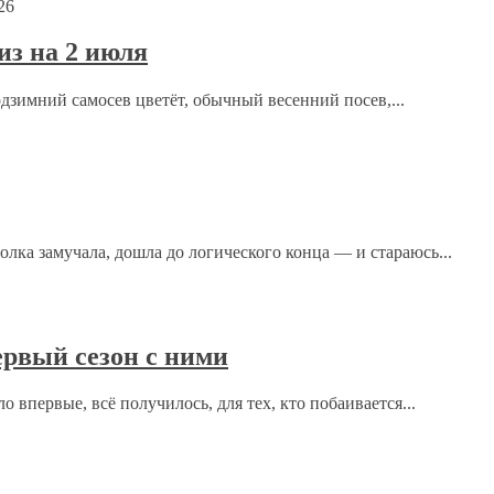
26
з на 2 июля
одзимний самосев цветёт, обычный весенний посев,...
ка замучала, дошла до логического конца — и стараюсь...
рсональных данных.
Политика конфиденциальности
.
рвый сезон с ними
 впервые, всё получилось, для тех, кто побаивается...