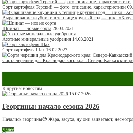
Сорт картофеля Терский — фото, описание, характеристики
09
Выращивание клубники в теплице круглый год — цикл «Хочу 
Шпинат — новые сорта
28.03.2021
Азотные минеральные удобрения
14.03.2021
Сорт картофеля Шах
16.02.2023
Сорта черешни для Краснодарского края: Северо-Кавказский р
К другим новостям
Оставить комментарий
15.07.2026
Ваш адрес email не будет опубликован.
Обязательные поля пом
Георгины: начало сезона 2026
Начались георгины😍 Жара, засуха, ну они зацветают, несмотря
Далее