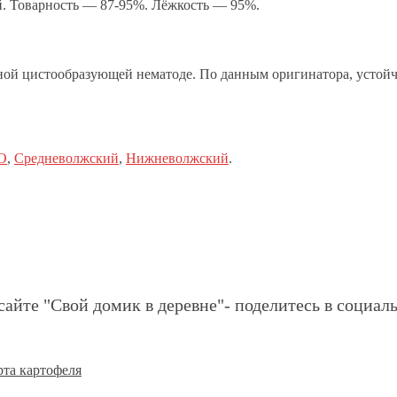
. Товарность — 87-95%. Лёжкость — 95%.
ьной цистообразующей нематоде. По данным оригинатора, устой
О
,
Средневолжский
,
Нижневолжский
.
сайте "Свой домик в деревне"- поделитесь в социаль
рта картофеля