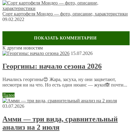
Сорт картофеля Мондео — фото, описание, характеристики
09.02.2022
Обсуждение: 7 комментариев
К другим новостям
15.07.2026
Георгины: начало сезона 2026
alf2012
5 сентября 2015 в 2:38
Начались георгины😍 Жара, засуха, ну они зацветают,
У нас в селе как-то не принято при выращивании
несмотря ни на что. Но есть один нюанс — жуки🙈 почти...
картофеля сидераты применять — только севооборот.
Надо будет в этом году попробовать с учетом
Далее
указанных ошибок :)
03.07.2026
Ольга
Амми — три вида, сравнительный
5 сентября 2015 в 10:58
анализ на 2 июля
рожь, как и многие злаковые,например такой сорняк