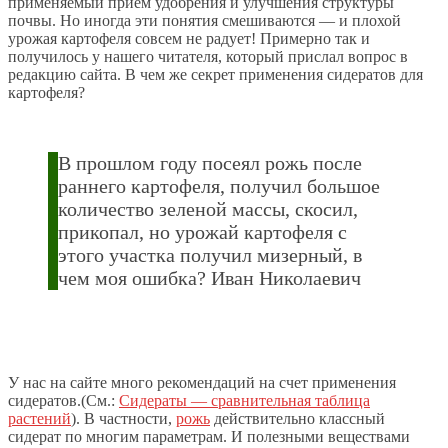
применяемый прием удобрения и улучшения структуры
почвы. Но иногда эти понятия смешиваются — и плохой
урожая картофеля совсем не радует! Примерно так и
получилось у нашего читателя, который прислал вопрос в
редакцию сайта. В чем же секрет применения сидератов для
картофеля?
В прошлом году посеял рожь после
раннего картофеля, получил большое
количество зеленой массы, скосил,
прикопал, но урожай картофеля с
этого участка получил мизерный, в
чем моя ошибка? Иван Николаевич
У нас на сайте много рекомендаций на счет применения
сидератов.(См.:
Сидераты — сравнительная таблица
растений
). В частности,
рожь
действительно классный
сидерат по многим параметрам. И полезными веществами