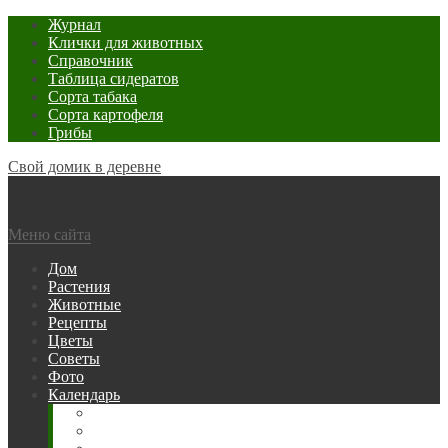
Журнал
Клички для животных
Справочник
Таблица сидератов
Сорта табака
Сорта картофеля
Грибы
Свой домик в деревне
Меню сайта
Дом
Растения
Животные
Рецепты
Цветы
Советы
Фото
Календарь
Рыбака
Посевной