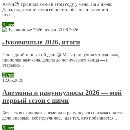
как пырей привлекают проволочника, уж лучше тогда
Амми😍 Три вида амми в этом году у меня. На 2 июля:
хотя бы горчицу
Дара: подзимний самосев цветёт, обычный весенний
посев,...
Ольга
Далее
5 сентября 2015 в 16:21
30.06.2026
Наученная опытом (как своим, так и чужим), теперь
Луковичные 2026, итоги
прибегаю к позднему посеву сидератов лишь под
рассадные культуры. Благодаря этому, заделанная в
Последний июньский день😍 Месяц получился трудовым,
почву поздней осенью зеленая масса успевает
прополка замучала, дошла до логического конца — и
перегнить, и высаженные растения не страдают от
стараюсь...
дефицита азота.
Далее
12.06.2026
Вилия
5 сентября 2015 в 20:42
Анемоны и ранункулюсы 2026 — мой
Сидераты применяем обязательно, я чаще всего
первый сезон с ними
высеваю горчицу белую
Боялась выращивать анемоны и ранункулюсы, взялась за это
дело впервые, всё получилось, для тех, кто побаивается...
Tatyana Art
7 сентября 2015 в 21:00
Далее