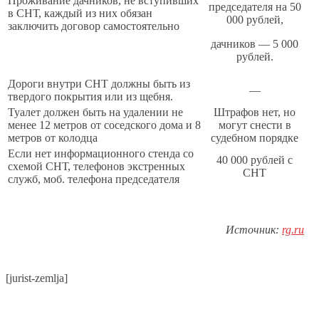
Проживание дачников, не вступивших
председателя на 50
в СНТ, каждый из них обязан
000 рублей,
заключить договор самостоятельно
дачников — 5 000
рублей.
Дороги внутри СНТ должны быть из
—
твердого покрытия или из щебня.
Туалет должен быть на удалении не
Штрафов нет, но
менее 12 метров от соседского дома и 8
могут снести в
метров от колодца
судебном порядке
Если нет информационного стенда со
40 000 рублей с
схемой СНТ, телефонов экстренных
СНТ
служб, моб. телефона председателя
Источник:
rg.ru
[jurist-zemlja]