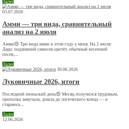
Далее
03.07.2026
Амми — три вида, сравнительный
анализ на 2 июля
Имя
*
Email
*
Амми😍 Три вида амми в этом году у меня. На 2 июля:
Дара: подзимний самосев цветёт, обычный весенний
посев,...
Сайт
Далее
30.06.2026
Отправляя сообщение, Вы разрешаете сбор и обработку
Луковичные 2026, итоги
персональных данных.
Политика конфиденциальности
.
Последний июньский день😍 Месяц получился трудовым,
прополка замучала, дошла до логического конца — и
стараюсь...
Далее
12.06.2026