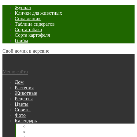
Журнал
Клички для животных
Справочник
Таблица сидератов
Сорта табака
Сорта картофеля
Грибы
Свой домик в деревне
Меню сайта
Дом
Растения
Животные
Рецепты
Цветы
Советы
Фото
Календарь
Рыбака
Посевной