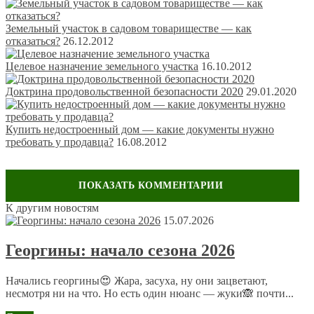
Земельный участок в садовом товариществе — как
отказаться?
26.12.2012
Целевое назначение земельного участка
16.10.2012
Доктрина продовольственной безопасности 2020
29.01.2020
Купить недостроенный дом — какие документы нужно
требовать у продавца?
16.08.2012
К другим новостям
Оставить комментарий
15.07.2026
Ваш адрес email не будет опубликован.
Обязательные поля
Георгины: начало сезона 2026
помечены
*
Комментарий
*
Начались георгины😍 Жара, засуха, ну они зацветают,
несмотря ни на что. Но есть один нюанс — жуки🙈 почти...