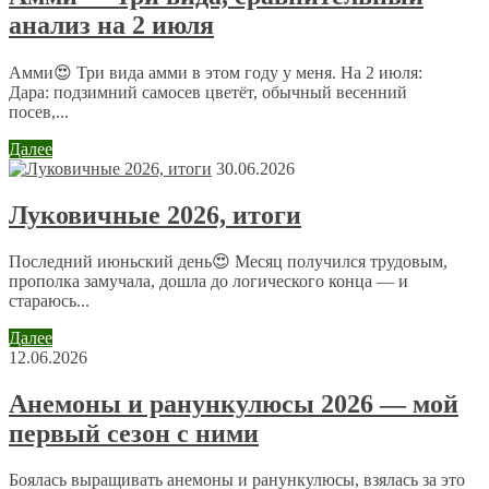
14 мая 2014 в 1:39
анализ на 2 июля
Статья в тему — вчера буквально на работе говорили
об этом Эпин — экстра, теперь у меня полная
Амми😍 Три вида амми в этом году у меня. На 2 июля:
информация о нем, спасибо.
Дара: подзимний самосев цветёт, обычный весенний
посев,...
Александра Полина
Далее
14 мая 2014 в 10:28
30.06.2026
@ Александр
:
Луковичные 2026, итоги
@ Наталья
:
Препарат действительно стал популярным, но
Последний июньский день😍 Месяц получился трудовым,
применять все стоит с осторожностью и при
прополка замучала, дошла до логического конца — и
необходимости, в растениях и так достаточно всех
стараюсь...
необходимых гормонов!
Далее
12.06.2026
Вилия
Анемоны и ранункулюсы 2026 — мой
16 мая 2014 в 0:24
первый сезон с ними
Не приходилось пользоваться, хотя я и не знала, что
это не очень то хорошо, просто здравый смысл
Боялась выращивать анемоны и ранункулюсы, взялась за это
подсказывал, что стимулятор роста — это что — то