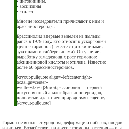
•
цитокинины,
• абсцизины
• этилен
Многие исследователи причисляют к ним и
брассиностероиды.
Брассинолид впервые выделен из пыльцы
рапса в 1979 году. Его относят к ускоряющей
группе гормонов ( вместе с цитокининами,
ауксинами и гибберелинами). Он угнетает
выработку замедляющих рост гормонов:
абсицизиновой кислоты и этилена. Известно
более 60 брассиностероидов.
[cryout-pullquote align=»left|center|right»
textalign=center»
width=»33%»]Эпинбрассонолид — первый
искусственный аналог брассиностероидов,
полностью идентичен природному веществу.
[/cryout-pullquote]
Гормон не вызывает уродства, деформацию побегов, плодов
и листьев. Воздействует на другие гормоны растения — и за