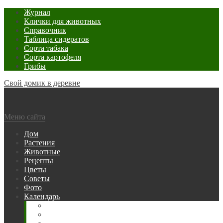
Журнал
Клички для животных
Справочник
Таблица сидератов
Сорта табака
Сорта картофеля
Грибы
Свой домик в деревне
Меню сайта
Дом
Растения
Животные
Рецепты
Цветы
Советы
Фото
Календарь
Рыбака
Посевной