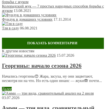
Колорадский жук — 7 простых народных способов борьбы с
жуком
13.08.2021
Фундук в домашних условиях
17.11.2014
Тля в саду
06.08.2021
Обсуждение: 9 комментариев
К другим новостям
15.07.2026
Георгины: начало сезона 2026
Александр
13 мая 2014 в 22:35
Начались георгины😍 Жара, засуха, ну они зацветают,
Одним словом стимуляторы роста делают свое дело и
несмотря ни на что. Но есть один нюанс — жуки🙈 почти...
растение развивается хорошо, а вот последствия для
человека как всегда могут оказаться не очень
Далее
хорошими.
03.07.2026
Наталья
Амми — три вида, сравнительный