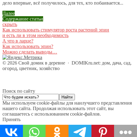
дело впервые, всё получилось, для тех, кто побаивается...
противоестественное для растений
Далее
Содержание статьи
Нина
скрыть
17 мая 2014 в 4:30
Как использовать стимулятор роста растений эпин
и есть ли в этом необходимость
Спасибо Сашенька за статью! Я подобные
А что в ларце?
стимуляторы никогда не использовала, так как не
Как использовать эпин?
особо в них почему-то верю… но почитать и узнать
Можно сделать выводы…
информацию было интересно.
©
2026
Свой домик в деревне
·
DOMIKru.net: дом, дача, сад,
огород, цветник, хозяйство
Ирина
28 февраля 2015 в 17:19
Какие неожиданные сведения! Я использую Эпин для
Поиск по сайту
замачивания семян — эффект заметный. Но мне
никогда не приходило в голову выяснить, из чего он
Мы используем cookie-файлы для наилучшего представления
сделан и что содержит.
нашего сайта. Продолжая использовать этот сайт, вы
Спасибо за информацию. Буду очень внимательно
соглашаетесь с использованием cookie-файлов.
относиться к дозировке, а может быть обойдусь и без
Принять
него.
Спасибо.