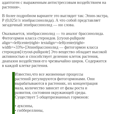
адаптоген с выраженным антистрессовым воздействием на
растения».
В более подробном варианте это выглядит так: Эпин-экстра,
Р (0,025г/л эпибрассинолида). А что собой представляет
загадочный эпибрассинолид — ни слова.
Оказывается, эпибрассинолид — то аналог брассинолида.
Фитогормон класса стероидов. [cryout-pullquote
align=»left|center|right» textalign=»left|center|right»
width=»33%»]Эпинбрассинолид — фитогормон класса
стероидов[/cryout-pullquote] Это вещество обладает высокой
активностью и способствует делению клеток растения,
диапазон воздействия его чрезвычайно широк. Содержится
в каждой клетке растения.
Известно,что все жизненные процессы
растений регулируются фитогормонами. Они
вырабатываются в растениях, их концентрация
мала, количество зависит от фазы роста и
развития, состояния окружающей среды.
Существует 5 общепризнанных гормонов:
• ауксины,
• гиббереллины,