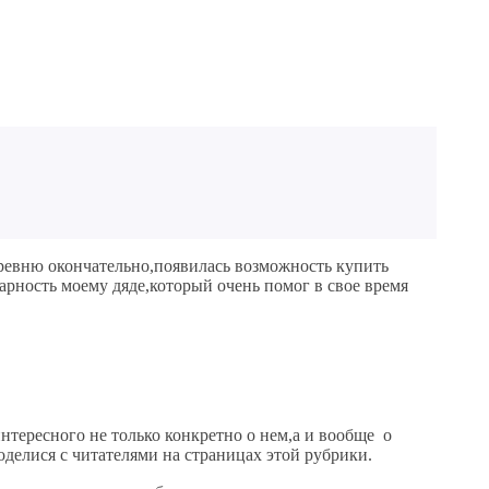
еревню окончательно,появилась возможность купить
арность моему дяде,который очень помог в свое время
интересного не только конкретно о нем,а и вообще о
оделися с читателями на страницах этой рубрики.