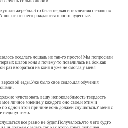
его очень сильно любим.
 купили жеребца.Это была первая и последняя печаль по
 лошата от него рождаются просто чудесные.
казалось оседлать лошадь не так-то просто! Мы попросили
первых шагов коня я почему-то повалилась на бок,как
 раз взобраться на коня я уже не смогла,у меня
верховой езды.Уже было свое седло,для обучения
лошади.
 должно чувствовать вашу непоколебимость,твердость
о мое личное мнение,у каждого оно свое,и этим и
ко по одной этой причине конь должен слушаться.У меня с
же недопустимо.
шаться все равно не будет.Получалось,что я его будто
и.Он должен сделать так,как этого хочет любящая