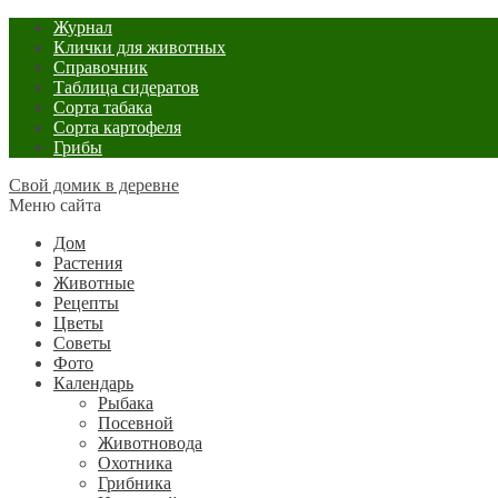
Журнал
Клички для животных
Справочник
Таблица сидератов
Сорта табака
Сорта картофеля
Грибы
Свой домик в деревне
Меню сайта
Дом
Растения
Животные
Рецепты
Цветы
Советы
Фото
Календарь
Рыбака
Посевной
Животновода
Охотника
Грибника