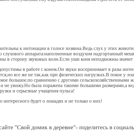
твительны к интонации в голосе хозяина.Ведь слух у этих живот
тво слухового аппарата:наполненные воздухом надгортанный меш
ны в сторону звуковых волн.Если уши коня неподвижны-значит 
пустимы в работе с конем.Он звуки воспринимает в разы интенс
ся,но все же не так,как при физических нагрузках.В покое у ло
амое большое,по сравнению с другими сельскохозяйственными жив
а и не увижу.Но была поражена такими большими размерами,а вед
рузки и серьезные учащения пульса!
 интересного будет о лошадях и не только о них!
сайте "Свой домик в деревне"- поделитесь в социаль