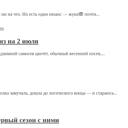
 ни на что. Но есть один нюанс — жуки🙈 почти...
слабоватым, именно поэтому четыре копыта работают ему «в пом
вья лошади.
26
з на 2 июля
одзимний самосев цветёт, обычный весенний посев,...
м в городе, скоро выходит муж на пенсию и собираемся переехат
и нрав.Бывают такие вреднули…Плюс,узнать,какие привычки жив
ка замучала, дошла до логического конца — и стараюсь...
рвый сезон с ними