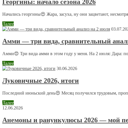
Георгины: начало сезона 2026
Анна
20 февраля 2012 в 19:39
Начались георгины😍 Жара, засуха, ну они зацветают, несмотря
Как раз такое сердце считается для лошади маловатым и 
этом смысле подковы считаются губительными для здоро
Далее
03.07.20
Галина
Амми — три вида, сравнительный анали
22 февраля 2012 в 10:11
Амми😍 Три вида амми в этом году у меня. На 2 июля: Дара: п
Лошадь — это очень ответственное дело. Мы с мужем живе
я сильно боюсь, хоть и нравятся мне лошади.
Далее
30.06.2026
admin
Луковичные 2026, итоги
22 февраля 2012 в 10:32
Их очень сильно надо любить.И смотреть,какой у лошад
Последний июньский день😍 Месяц получился трудовым, пропол
редкие исключения,в основном,позитивные эмоции.;)
Далее
12.06.2026
Павел
2 марта 2012 в 23:35
Анемоны и ранункулюсы 2026 — мой пе