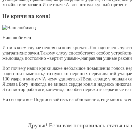
хозяйка или хозяин.И не иначе.А вот потом-вкусный презент.
Не кричи на коня!
Наш любимец
И ни в коем случае нельзя на коня кричать.Лошади очень чувс
ультратихие звуки.Такому слуху способствует особое устройс
же,лошадь постоянно «вертит ушами»,направляя ушные ракови
Вот почему наши крики,даже небольшое повышения голоса недо
ради стоит заметить,что пульс от нервных переживаний учащает
130 удара в минуту!А чему удивляться?Ведь сердце у лошади с
Я,слава Богу ,никогда не видела сердце коня,и надеюсь никогд
Этот мотор работяги,конечно,способен пережить серьезные наг
На сегодня все.Подписывайтесь на обновления, еще много всего
Друзья! Если вам понравилась статья на 