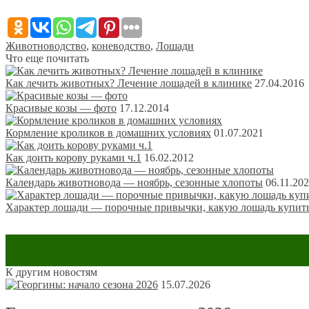
Животноводство
,
коневодство
,
Лошади
Что еще почитать
Как лечить животных? Лечение лошадей в клинике
27.04.2016
Красивые козы — фото
17.12.2014
Кормление кроликов в домашних условиях
01.07.2021
Как доить корову руками ч.1
16.02.2012
Календарь животновода — ноябрь, сезонные хлопоты
06.11.20
Характер лошади — порочные привычки, какую лошадь купит
Обсуждение: 5 комментариев
К другим новостям
15.07.2026