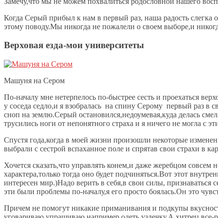
Замечу,что мы не можем похвалиться родословной нашего вос
Когда Серый прибыл к нам в первый раз, наша радость слегка 
этому поводу.Мы никогда не пожалели о своем выборе,и никог
Верховая езда-мои университеты
Машуня на Сером
По-началу мне нетерпелось по-быстрее сесть и проехаться верх
у соседа седло,и я взобралась на спину Серому первый раз в 
сноп на землю.Серый остановился,недоумевая,куда делась смела
трусились ноги от непонятного страха и я ничего не могла с эт
Спустя года,когда в моей жизни произошли некоторые изменен
выбрали с сестрой вспаханное поле и спрятав свои страхи в ка
Хочется сказать,что управлять конем,и даже жеребцом совсем
характера,только тогда оно будет подчиняться.Вот этот внутре
интересен мир.)Надо верить в себя,в свои силы, признаваться 
эти были проблемы по-началу,я его просто боялась.Он это чув
Причем не помогут никакие приманивания и подкупы вкусностя
уговариваю,упрашиваю,например,одеть уздечку.А хитрец все-ра