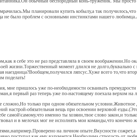
питанника.Он обычный беспородный конь-труженик. Мы просто 
омрачилась.Мы планировали купить кобылу,а так получилось,что
да не было проблем с основными инстинктами нашего любимца.А
ом,как я себе это не раз представляла в своем воображении.Но о
своей жизни.Торжественный момент длился не долго,буквально с 
я наездница?Вообщем,получился ляпсус.Хуже всего то,что второй
им поделать!
ия, мне пришлось уже по-необходимости осваивать премудрости 
рман,я первый раз теперь уже по-настоящему поехала верхом на 
 не сложно,Но только при одном обязательном условии.Животное
нний настрой-обязательная вещь при освоении верховой езды.(Эт
себе самой\самому,что именно ты хозяин,твое слово закон,и толь
ствовал и в мелочах мог не исполнять мои команды,что конечно 
ми,например.Проверено на личном опыте.Вкусности сожрет,а слу
вно поступал,как ему вздумается.Необходима строгость от любв