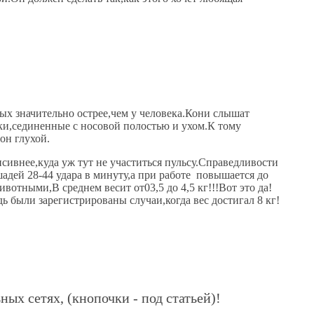
ных значительно острее,чем у человека.Кони слышат
ки,сединенные с носовой полостью и ухом.К тому
он глухой.
ивнее,куда уж тут не участиться пульсу.Справедливости
шадей 28-44 удара в минуту,а при работе повышается до
отными,В среднем весит от03,5 до 4,5 кг!!!Вот это да!
ь были зарегистрированы случаи,когда вес достигал 8 кг!
ных сетях, (кнопочки - под статьей)!