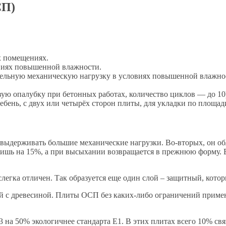
СП)
х помещениях.
виях повышенной влажности.
тельную механическую нагрузку в условиях повышенной влажно
ю опалубку при бетонных работах, количество циклов — до 10
ень, с двух или четырёх сторон плиты, для укладки по площад
 выдерживать большие механические нагрузки. Во-вторых, он о
о лишь на 15%, а при высыхании возвращается в прежнюю форму.
егка отличен. Так образуется еще один слой – защитный, котор
ий с древесиной. Плиты ОСП без каких-либо ограничений приме
3 на 50% экологичнее стандарта Е1. В этих плитах всего 10% с