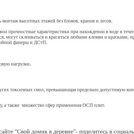
 монтаж высотных этажей без блоков, кранов и лесов.
свои прочностные характеристики при нахождении в воде в тече
тся, могут склеиваться и краситься любыми клеями и красками, 
войной фанеры и ДСтП.
овую нагрузки.
ругих токсичных смол, превышающая предельно допустимую кон
ку, а также множество сфер применения ОСП плит.
сайте "Свой домик в деревне"- поделитесь в социаль