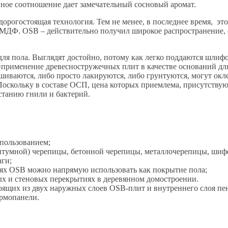
нное соотношение дает замечательный сосновый аромат.
 дорогостоящая технология. Тем не менее, в последнее время, 
МДФ. OSB – действительно получил широкое распространение, со
ля пола. Выглядят достойно, потому как легко поддаются шлиф
применение древесностружечных плит в качестве оснований дл
иваются, либо просто лакируются, либо грунтуются, могут окле
 Поскольку в составе ОСП, цена которых приемлема, присутству
станию гнили и бактерий.
спользованием;
итумной) черепицы, бетонной черепицы, металлочерепицы, шифе
аги;
ях OSB можно напрямую использовать как покрытие пола;
х и стеновых перекрытиях в деревянном домостроении.
оящих из двух наружных слоев OSB-плит и внутреннего слоя пе
ермопанели.