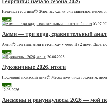
Георгины: начало сезона 2026
Начались георгины😍 Жара, засуха, ну они зацветают, несмотря
Далее
03.07.20
Амми — три вида, сравнительный анали
Комментарий
*
Имя
*
Амми😍 Три вида амми в этом году у меня. На 2 июля: Дара: п
Email
*
Далее
30.06.2026
Сайт
Луковичные 2026, итоги
Последний июньский день😍 Месяц получился трудовым, пропол
Отправляя сообщение, Вы разрешаете сбор и обработку пе
Далее
12.06.2026
Анемоны и ранункулюсы 2026 — мой пе