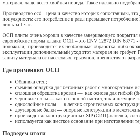
материал, чаще всего хвойная порода. Такое идеально подобра
Производство осб – цена и качество которых сопоставимы, это
популярность: его потребление в разы превышает потребление 
лишь за 1 час.
ОСП плиты очень хороши в качестве завершающего покрытия д
европейские нормы кладки ОСП – это ENV 12872 DIN 68771 -«
положили, производится их необходимая обработка: либо окраш
эксплуатации дополнительный уход этот материал не требует.
защиту материала от насекомых, грызунов, препятствуют разра
Где применяют ОСП
Обшивка стен;
съемная опалубка для бетонных работ с многократным и
сплошная обрешетка кровли — как основа для гибкой (б
черновые полы — как сплошной настил, так и несущие л
однослойные полы — в легких строительных конструкци
двутавровые балки — опорные конструкции в межэтажны
производство конструкционных SIP (СИП)-панелей, сост
используется как жесткое основание при изготовлении т
Подведем итоги