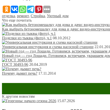
отделка
,
ремонт
,
Стройка
,
Уютный дом
Что еще почитать
Как выбрать бетономешалку для дома и дачи: видео-инструкци
Поделки из тыквы (фото), ч.1
08.10.2012
Универсальная инстуркция и схема насосной станции
22.01.20
Новый год — год Лошади. Готовимся, встречаем, украшаем до
ГОСТ 30493-96
20.04.2019
Почему дымит печь?
17.11.2014
К другим новостям
Оставить комментарий
15.07.2026
Ваш адрес email не будет опубликован.
Обязательные поля пом