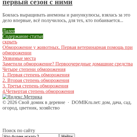
первый сезон с ними
Боялась выращивать анемоны и ранункулюсы, взялась за это
дело впервые, всё получилось, для тех, кто побаивается...
Далее
Содержание статьи
скрыть
Обморожение у животных. Первая ветеринарная помощь при
обморожении
Уязвимые места
Заметили обморожение? Первоочередные домашние средства
Четыре степени обморожения
1. Первая степень обморожения
2. Вторая степень обморожения
3. Третья степень обморожения
4.Четвертая степень обморожения
©
2026
Свой домик в деревне
·
DOMIKru.net: дом, дача, сад,
огород, цветник, хозяйство
Поиск по сайту