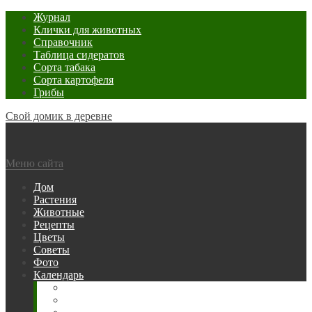
Журнал
Клички для животных
Справочник
Таблица сидератов
Сорта табака
Сорта картофеля
Грибы
Свой домик в деревне
Меню сайта
Дом
Растения
Животные
Рецепты
Цветы
Советы
Фото
Календарь
Рыбака
Посевной