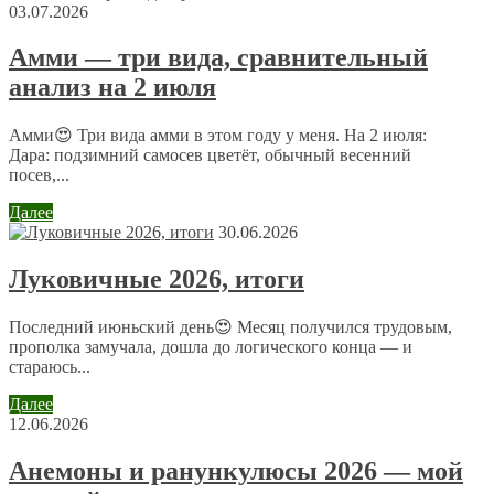
03.07.2026
Амми — три вида, сравнительный
анализ на 2 июля
Имя
*
Email
*
Амми😍 Три вида амми в этом году у меня. На 2 июля:
Дара: подзимний самосев цветёт, обычный весенний
посев,...
Сайт
Далее
30.06.2026
Отправляя сообщение, Вы разрешаете сбор и обработку
Луковичные 2026, итоги
персональных данных.
Политика конфиденциальности
.
Последний июньский день😍 Месяц получился трудовым,
прополка замучала, дошла до логического конца — и
стараюсь...
Далее
12.06.2026
Анемоны и ранункулюсы 2026 — мой