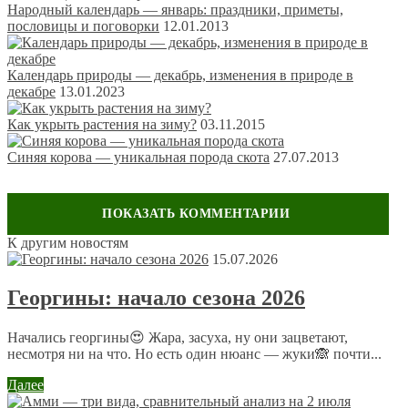
Народный календарь — январь: праздники, приметы,
пословицы и поговорки
12.01.2013
Календарь природы — декабрь, изменения в природе в
декабре
13.01.2023
Как укрыть растения на зиму?
03.11.2015
Синяя корова — уникальная порода скота
27.07.2013
К другим новостям
Оставить комментарий
15.07.2026
Ваш адрес email не будет опубликован.
Обязательные поля
Георгины: начало сезона 2026
помечены
*
Комментарий
*
Начались георгины😍 Жара, засуха, ну они зацветают,
несмотря ни на что. Но есть один нюанс — жуки🙈 почти...
Далее