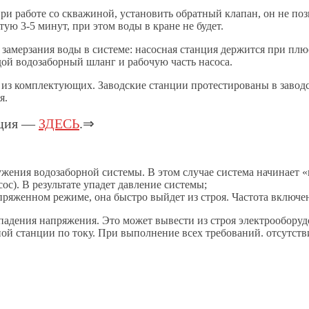
и работе со скважиной, установить обратный клапан, он не поз
тую 3-5 минут, при этом воды в кране не будет.
замерзания воды в системе: насосная станция держится при пл
дой водозаборный шланг и рабочую часть насоса.
 из комплектующих. Заводские станции протестированы в заводс
я.
кция —
ЗДЕСЬ
.⇒
ения водозаборной системы. В этом случае система начинает «
с). В результате упадет давление системы;
ряженном режиме, она быстро выйдет из строя. Частота включени
 падения напряжения. Это может вывести из строя электрооборуд
ной станции по току. При выполнение всех требований. отсутст