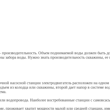
– производительность. Объем поднимаемой воды должен быть до
ы забора воды. Нужно знать производительность скважины, ее г
очной насосной станции электродвигатель расположен на одном в
подъем из колодца или скважины, второй дает напор в системе в
ема.
а или водопровода. Наиболее востребованные станции с самовса
ме, проживает хватит мощности малой или средней станции, им