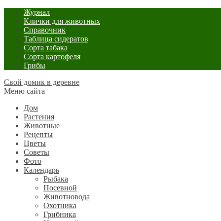
Журнал
Клички для животных
Справочник
Таблица сидератов
Сорта табака
Сорта картофеля
Грибы
Свой домик в деревне
Меню сайта
Дом
Растения
Животные
Рецепты
Цветы
Советы
Фото
Календарь
Рыбака
Посевной
Животновода
Охотника
Грибника