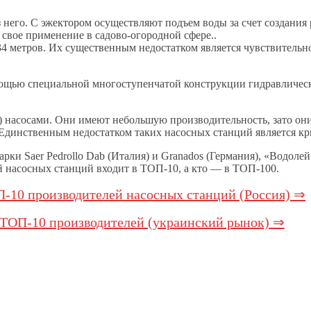
 него. С эжектором осуществляют подъем воды за счет создания
 свое применение в садово-огородной сфере..
4 метров. Их существенным недостатком является чувствительно
омощью специальной многоступенчатой конструкции гидравличес
 насосами. Они имеют небольшую производительность, зато они
Единственным недостатком таких насосных станций является кр
и Saer Pedrollo Dab (Италия) и Granados (Германия), «Водолей
й насосных станций входит в ТОП-10, а кто — в ТОП-100.
-10 производителей насосных станций (Россия) ⇒
ТОП-10 производителей (украинский рынок) ⇒