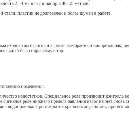
ность 2- -4 м3 в час и напор в 40–55 метров.
 стали, пластик не долговечен и более шумен в работе.
а входит сам насосный агрегат, мембранный напорный бак, реле
ительный бак. гидроакумулятор.
затоплению помещения.
ичество недостатков. Специальное реле производит контроль ве
е сигналов реле нижнего предела давления насос начнет снова с
на водопровода. При открытие крана насос работает, при его з