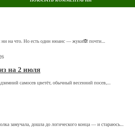
 ни на что. Но есть один нюанс — жуки🙈 почти...
ого. Спасибо.
26
з на 2 июля
татья!
одзимний самосев цветёт, обычный весенний посев,...
-то (водопровод) подобным.
ка замучала, дошла до логического конца — и стараюсь...