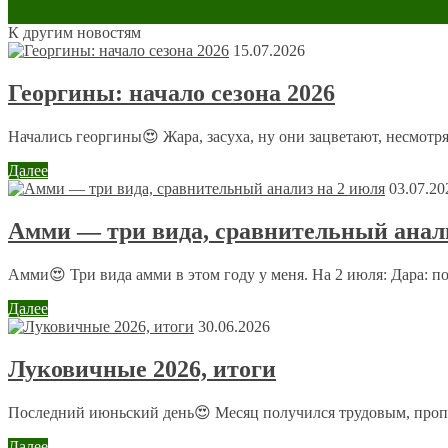
Обсуждение: 7 комментариев
К другим новостям
15.07.2026
Георгины: начало сезона 2026
Михаил
24 июня 2014 в 9:05
Начались георгины😍 Жара, засуха, ну они зацветают, несмотря
Очень актуальная для меня информация. Узнал много нов
Далее
03.07.20
Александра Полина
26 июня 2014 в 11:47
Амми — три вида, сравнительный анали
@ Михаил
Хорошо, что вам пригодилась и понравилась с
Амми😍 Три вида амми в этом году у меня. На 2 июля: Дара: п
Далее
Наталья
30.06.2026
27 июня 2014 в 10:46
Луковичные 2026, итоги
Здравствуйте!
Очень нужная информация, как раз задумывалась над чем
Спасибо, Александра!
Последний июньский день😍 Месяц получился трудовым, пропол
Далее