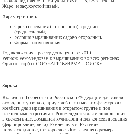
плодов под плёночными укрытиями — 5,7-5,9 кг/кв.м.
Жаро- и засухоустойчивый.
Характеристики:
Срок созревания (гр. спелости): средний
(среднеспелый),
Условия выращивания: садово-огородный,
Форма : конусовидная
Год включения в реестр допущенных: 2019
Регион: Рекомендован к выращиванию во всех регионах.
Оригинатор(ы): ООО «АГРОФИРМА ПОИСК»
Зорька
Включен в Госреестр по Российской Федерации для садово-
огородных участков, приусадебных и мелких фермерских
хозяйств для выращивания в открытом грунте и под
пленочными укрытиями. Рекомендуется для использования
в свежем виде, домашней кулинарии и для консервирования
(фарширование, лечо). Раннеспелый. Растение
полураскидистое, низкорослое. Лист среднего размера,