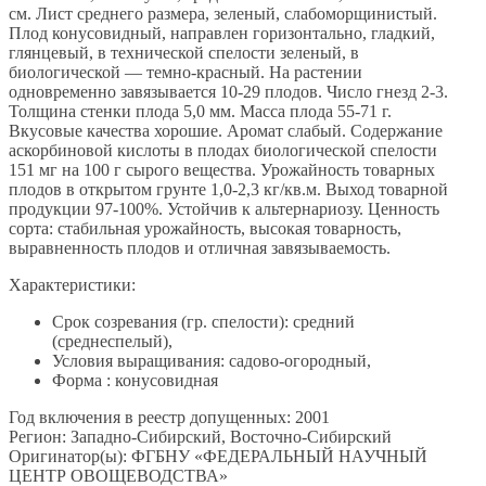
см. Лист среднего размера, зеленый, слабоморщинистый.
Плод конусовидный, направлен горизонтально, гладкий,
глянцевый, в технической спелости зеленый, в
биологической — темно-красный. На растении
одновременно завязывается 10-29 плодов. Число гнезд 2-3.
Толщина стенки плода 5,0 мм. Масса плода 55-71 г.
Вкусовые качества хорошие. Аромат слабый. Содержание
аскорбиновой кислоты в плодах биологической спелости
151 мг на 100 г сырого вещества. Урожайность товарных
плодов в открытом грунте 1,0-2,3 кг/кв.м. Выход товарной
продукции 97-100%. Устойчив к альтернариозу. Ценность
сорта: стабильная урожайность, высокая товарность,
выравненность плодов и отличная завязываемость.
Характеристики:
Срок созревания (гр. спелости): средний
(среднеспелый),
Условия выращивания: садово-огородный,
Форма : конусовидная
Год включения в реестр допущенных: 2001
Регион: Западно-Сибирский, Восточно-Сибирский
Оригинатор(ы): ФГБНУ «ФЕДЕРАЛЬНЫЙ НАУЧНЫЙ
ЦЕНТР ОВОЩЕВОДСТВА»