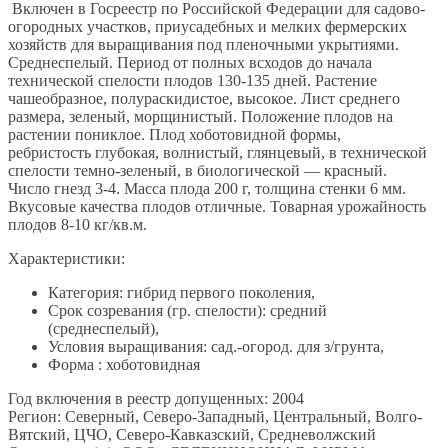
Включен в Госреестр по Российской Федерации для садово-
огородных участков, приусадебных и мелких фермерских
хозяйств для выращивания под пленочными укрытиями.
Среднеспелый. Период от полных всходов до начала
технической спелости плодов 130-135 дней. Растение
чашеобразное, полураскидистое, высокое. Лист среднего
размера, зеленый, морщинистый. Положение плодов на
растении пониклое. Плод хоботовидной формы,
ребристость глубокая, волнистый, глянцевый, в технической
спелости темно-зеленый, в биологической — красный.
Число гнезд 3-4. Масса плода 200 г, толщина стенки 6 мм.
Вкусовые качества плодов отличные. Товарная урожайность
плодов 8-10 кг/кв.м.
Характеристики:
Категория: гибрид первого поколения,
Срок созревания (гр. спелости): средний
(среднеспелый),
Условия выращивания: сад.-огород. для з/грунта,
Форма : хоботовидная
Год включения в реестр допущенных: 2004
Регион: Северный, Северо-Западный, Центральный, Волго-
Вятский, ЦЧО, Северо-Кавказский, Средневолжский