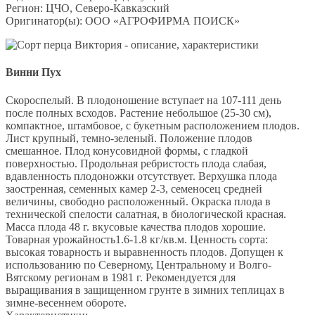
Регион: ЦЧО, Северо-Кавказский
Оригинатор(ы): ООО «АГРОФИРМА ПОИСК»
Винни Пух
Скороспелый. В плодоношение вступает на 107-111 день
после полных всходов. Растение небольшое (25-30 см),
компактное, штамбовое, с букетным расположением плодов.
Лист крупный, темно-зеленый. Положение плодов
смешанное. Плод конусовидной формы, с гладкой
поверхностью. Продольная ребристость плода слабая,
вдавленность плодоножки отсутствует. Верхушка плода
заостренная, семенных камер 2-3, семеносец средней
величины, свободно расположенный. Окраска плода в
технической спелости салатная, в биологической красная.
Масса плода 48 г. вкусовые качества плодов хорошие.
Товарная урожайность1.6-1.8 кг/кв.м. Ценность сорта:
высокая товарность и выравненность плодов. Допущен к
использованию по Северному, Центральному и Волго-
Вятскому регионам в 1981 г. Рекомендуется для
выращивания в защищенном грунте в зимних теплицах в
зимне-весеннем обороте.