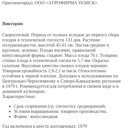
Оригинатор(ы): ООО «АГРОФИРМА ПОИСК»
Виктория
Скороспелый. Период от полных всходов до первого сбора
плодов в технической спелости 133 дня. Растение
полураскидистое, высотой 45-61 см. Листья средние и
крупные, зеленые. Плоды висячие, правильной
конусовидной формы, гладкие. Масса плода 76 г. Толщина
стенки плода в технической спелости 5,7 мм. Окраска
салатная. Вкусовые качества свежих плодов хорошие.
Товарная урожайность 1,9-2,1 кг/кв.м. Относительно
устойчив к черной плесени. Допущен к использованию по
Центрально-Черноземному и Северо-Кавказскому регионам
в 1979 г. Рекомендуется для потребления в свежем виде и в
домашней кулинарии.
Характеристики:
Срок созревания (гр. спелости): среднеранний,
Условия выращивания: товарное производство,
Форма : конусовидная
Год включения в реестр допущенных: 1979