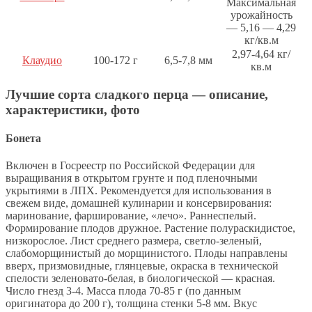
Максимальная
урожайность
— 5,16 — 4,29
кг/кв.м
2,97-4,64 кг/
Клаудио
100-172 г
6,5-7,8 мм
кв.м
Лучшие сорта сладкого перца — описание,
характеристики, фото
Бонета
Включен в Госреестр по Российской Федерации для
выращивания в открытом грунте и под пленочными
укрытиями в ЛПХ. Рекомендуется для использования в
свежем виде, домашней кулинарии и консервирования:
маринование, фарширование, «лечо». Раннеспелый.
Формирование плодов дружное. Растение полураскидистое,
низкорослое. Лист среднего размера, светло-зеленый,
слабоморщинистый до морщинистого. Плоды направлены
вверх, призмовидные, глянцевые, окраска в технической
спелости зеленовато-белая, в биологической — красная.
Число гнезд 3-4. Масса плода 70-85 г (по данным
оригинатора до 200 г), толщина стенки 5-8 мм. Вкус