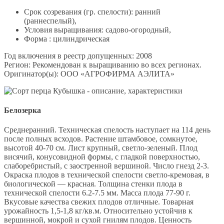
Срок созревания (гр. спелости): ранний
(раннеспелый),
Условия выращивания: садово-огородный,
Форма : цилиндрическая
Год включения в реестр допущенных: 2008
Регион: Рекомендован к выращиванию во всех регионах.
Оригинатор(ы): ООО «АГРОФИРМА АЭЛИТА»
Белозерка
Среднеранний. Техническая спелость наступает на 114 день
после полных всходов. Растение штамбовое, сомкнутое,
высотой 40-70 см. Лист крупный, светло-зеленый. Плод
висячий, конусовидной формы, с гладкой поверхностью,
слаборебристый, с заостренной вершиной. Число гнезд 2-3.
Окраска плодов в технической спелости светло-кремовая, в
биологической — красная. Толщина стенки плода в
технической спелости 6.2-7.5 мм. Масса плода 77-90 г.
Вкусовые качества свежих плодов отличные. Товарная
урожайность 1,5-1,8 кг/кв.м. Относительно устойчив к
вершинной, мокрой и сухой гнилям плодов. Ценность