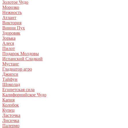
Золотое Чудо
Морозко
Нежность
Атлант
Виктория
Винни Пух
Здоровяк
Зорька
Алеся
Пилот
Подарок Молдовы
Испанский Сладкий
Мустанг
Гладиатор агро
Джипси
Тайфун
Шоколад
Египетская сила
Калифорнийское Чудо
Капия
Колобок
Купец
Ласточка
Лисичка
Палермо