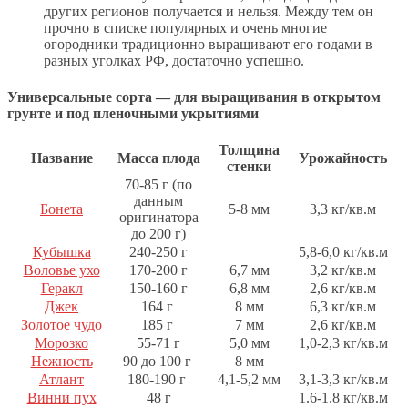
других регионов получается и нельзя. Между тем он
прочно в списке популярных и очень многие
огородники традиционно выращивают его годами в
разных уголках РФ, достаточно успешно.
Универсальные сорта — для выращивания в открытом
грунте и под пленочными укрытиями
Толщина
Название
Масса плода
Урожайность
стенки
70-85 г (по
данным
Бонета
5-8 мм
3,3 кг/кв.м
оригинатора
до 200 г)
Кубышка
240-250 г
5,8-6,0 кг/кв.м
Воловье ухо
170-200 г
6,7 мм
3,2 кг/кв.м
Геракл
150-160 г
6,8 мм
2,6 кг/кв.м
Джек
164 г
8 мм
6,3 кг/кв.м
Золотое чудо
185 г
7 мм
2,6 кг/кв.м
Морозко
55-71 г
5,0 мм
1,0-2,3 кг/кв.м
Нежность
90 до 100 г
8 мм
Атлант
180-190 г
4,1-5,2 мм
3,1-3,3 кг/кв.м
Винни пух
48 г
1.6-1.8 кг/кв.м