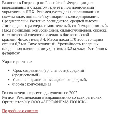
Включен в Госреестр по Российской Федерации для
выращивания в открытом грунте и под пленочными
укрытиями в ЛПХ. Рекомендуется для использования в
свежем виде, домашней кулинарии и консервирования.
Среднеспелый. Растение раскидистое, средней высоты.
Лист среднего размера, темно-зеленый, слабоморщинистый.
Плод пониклый, конусовидный, сильноглянцевый, окраска
в технической спелости зеленая, в биологической —
красная. Число гнезд 3-4. Масса плода 170-200 г, толщина
стенки 6,7 мм. Вкус отличный. Урожайность товарных
плодов под пленочными укрытиями 3,2 кг/кв.м. Устойчив к
фузариозу.
Характеристики:
Срок созревания (гр. спелости): средний
(среднеспелый),
Условия выращивания: садово-огородный,
Форма : конусовидная
Год включения в реестр допущенных: 2007
Регион: Рекомендован к выращиванию во всех регионах.
Оригинатор(ы): ООО «АГРОФИРМА ПОИСК»
Подробнее о сорте⇒