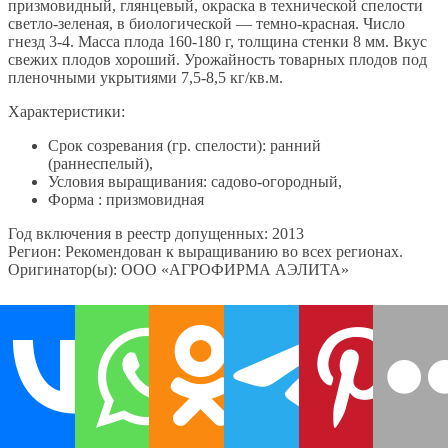
призмовидный, глянцевый, окраска в технической спелости
светло-зеленая, в биологической — темно-красная. Число
гнезд 3-4. Масса плода 160-180 г, толщина стенки 8 мм. Вкус
свежих плодов хороший. Урожайность товарных плодов под
пленочными укрытиями 7,5-8,5 кг/кв.м.
Характеристики:
Срок созревания (гр. спелости): ранний
(раннеспелый),
Условия выращивания: садово-огородный,
Форма : призмовидная
Год включения в реестр допущенных: 2013
Регион: Рекомендован к выращиванию во всех регионах.
Оригинатор(ы): ООО «АГРОФИРМА АЭЛИТА»
Пилот
Раннеспелый гибрид сладкого перца для открытого и
защищенного грунта. С момента всходов до созревания
плодов проходит около 120-130 дней. Растение средней
силы роста, среднеоблиственное, с прочными ветвями,