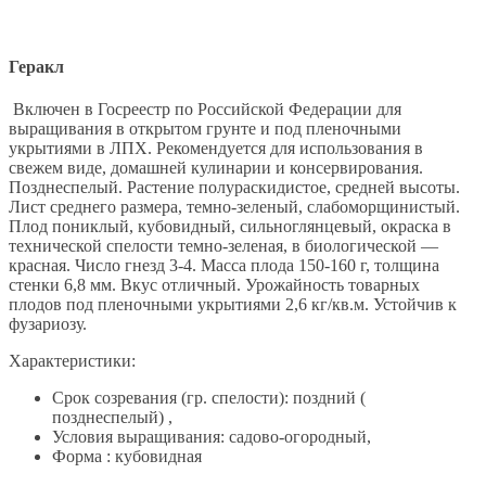
Геракл
Включен в Госреестр по Российской Федерации для
выращивания в открытом грунте и под пленочными
укрытиями в ЛПХ. Рекомендуется для использования в
свежем виде, домашней кулинарии и консервирования.
Позднеспелый. Растение полураскидистое, средней высоты.
Лист среднего размера, темно-зеленый, слабоморщинистый.
Плод пониклый, кубовидный, сильноглянцевый, окраска в
технической спелости темно-зеленая, в биологической —
красная. Число гнезд 3-4. Масса плода 150-160 г, толщина
стенки 6,8 мм. Вкус отличный. Урожайность товарных
плодов под пленочными укрытиями 2,6 кг/кв.м. Устойчив к
фузариозу.
Характеристики:
Срок созревания (гр. спелости): поздний (
позднеспелый) ,
Условия выращивания: садово-огородный,
Форма : кубовидная