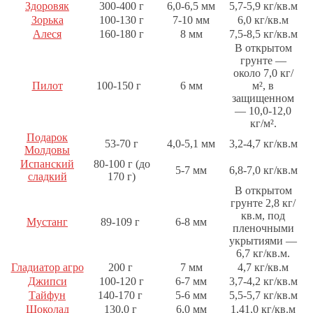
Здоровяк
300-400 г
6,0-6,5 мм
5,7-5,9 кг/кв.м
Зорька
100-130 г
7-10 мм
6,0 кг/кв.м
Алеся
160-180 г
8 мм
7,5-8,5 кг/кв.м
В открытом
грунте —
около 7,0 кг/
Пилот
100-150 г
6 мм
м², в
защищенном
— 10,0-12,0
кг/м².
Подарок
53-70 г
4,0-5,1 мм
3,2-4,7 кг/кв.м
Молдовы
Испанский
80-100 г (до
5-7 мм
6,8-7,0 кг/кв.м
сладкий
170 г)
В открытом
грунте 2,8 кг/
кв.м, под
Мустанг
89-109 г
6-8 мм
пленочными
укрытиями —
6,7 кг/кв.м.
Гладиатор агро
200 г
7 мм
4,7 кг/кв.м
Джипси
100-120 г
6-7 мм
3,7-4,2 кг/кв.м
Тайфун
140-170 г
5-6 мм
5,5-5,7 кг/кв.м
Шоколад
130,0 г
6,0 мм
1,41,0 кг/кв.м