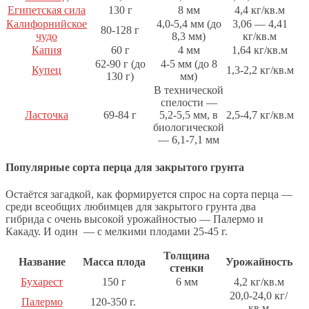
Египетская сила
130 г
8 мм
4,4 кг/кв.м
Калифорнийское
4,0-5,4 мм (до
3,06 — 4,41
80-128 г
чудо
8,3 мм)
кг/кв.м
Капия
60 г
4 мм
1,64 кг/кв.м
62-90 г (до
4-5 мм (до 8
Купец
1,3-2,2 кг/кв.м
130 г)
мм)
В технической
спелости —
Ласточка
69-84 г
5,2-5,5 мм, в
2,5-4,7 кг/кв.м
биологической
— 6,1-7,1 мм
Популярные сорта перца для закрытого грунта
Остаётся загадкой, как формируется спрос на сорта перца —
среди всеобщих любимцев для закрытого грунта два
гибрида с очень высокой урожайностью — Палермо и
Какаду. И один — с мелкими плодами 25-45 г.
Толщина
Название
Масса плода
Урожайность
стенки
Бухарест
150 г
6 мм
4,2 кг/кв.м
20,0-24,0 кг/
Палермо
120-350 г.
кв.м