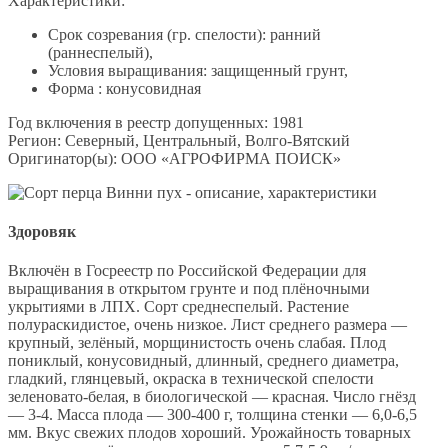
Характеристики:
Срок созревания (гр. спелости): ранний
(раннеспелый),
Условия выращивания: защищенный грунт,
Форма : конусовидная
Год включения в реестр допущенных: 1981
Регион: Северный, Центральный, Волго-Вятский
Оригинатор(ы): ООО «АГРОФИРМА ПОИСК»
Здоровяк
Включён в Госреестр по Российской Федерации для
выращивания в открытом грунте и под плёночными
укрытиями в ЛПХ. Сорт среднеспелый. Растение
полураскидистое, очень низкое. Лист среднего размера —
крупный, зелёный, морщинистость очень слабая. Плод
пониклый, конусовидный, длинный, среднего диаметра,
гладкий, глянцевый, окраска в технической спелости
зеленовато-белая, в биологической — красная. Число гнёзд
— 3-4. Масса плода — 300-400 г, толщина стенки — 6,0-6,5
мм. Вкус свежих плодов хороший. Урожайность товарных