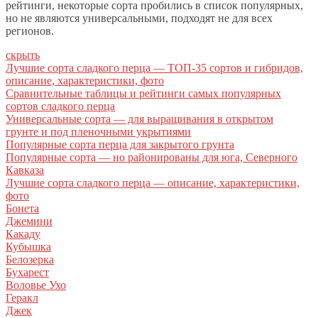
рейтинги, некоторые сорта пробились в список популярных,
но не являются универсальными, подходят не для всех
регионов.
скрыть
Лучшие сорта сладкого перца — ТОП-35 сортов и гибридов,
описание, характеристики, фото
Сравнительные таблицы и рейтинги самых популярных
сортов сладкого перца
Универсальные сорта — для выращивания в открытом
грунте и под пленочными укрытиями
Популярные сорта перца для закрытого грунта
Популярные сорта — но районированы для юга, Северного
Кавказа
Лучшие сорта сладкого перца — описание, характеристики,
фото
Бонета
Джемини
Какаду
Кубышка
Белозерка
Бухарест
Воловье Ухо
Геракл
Джек