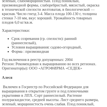
зеленый, слабоморщинистый. Плод пониклый,
призмовидной формы, слаборебристый, мясистый, окраска
в технической спелости желтоватая, в биологической —
красная. Число гнезд 3-4. Масса плода 100-130 г, толщина
стенки 7-10 мм, вкус хороший. Урожайность товарных
плодов 6,0 кг/кв.м.
Характеристики:
Срок созревания (гр. спелости): ранний
(раннеспелый),
Условия выращивания: садово-огородный,
Форма : призмовидная
Год включения в реестр допущенных: 2004
Регион: Рекомендован к выращиванию во всех регионах.
Оригинатор(ы): ООО «АГРОФИРМА «СЕДЕК»
Алеся
Включен в Госреестр по Российской Федерации для
выращивания в открытом грунте и под пленочными
укрытиями в ЛПХ. Сорт раннеспелый. Растение
полураскидистое, средней высоты. Лист среднего размера,
зеленый, морщинистость очень слабая. Плод пониклый,