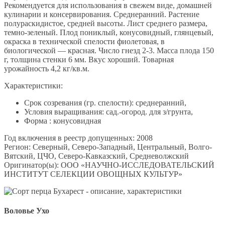
Рекомендуется для использования в свежем виде, домашней
кулинарии и консервирования. Среднеранний. Растение
полураскидистое, средней высоты. Лист среднего размера,
темно-зеленый. Плод пониклый, конусовидный, глянцевый,
окраска в технической спелости фиолетовая, в
биологической — красная. Число гнезд 2-3. Масса плода 150
г, толщина стенки 6 мм. Вкус хороший. Товарная
урожайность 4,2 кг/кв.м.
Характеристики:
Срок созревания (гр. спелости): среднеранний,
Условия выращивания: сад.-огород. для з/грунта,
Форма : конусовидная
Год включения в реестр допущенных: 2008
Регион: Северный, Северо-Западный, Центральный, Волго-
Вятский, ЦЧО, Северо-Кавказский, Средневолжский
Оригинатор(ы): ООО «НАУЧНО-ИССЛЕДОВАТЕЛЬСКИЙ
ИНСТИТУТ СЕЛЕКЦИИ ОВОЩНЫХ КУЛЬТУР»
Воловье Ухо