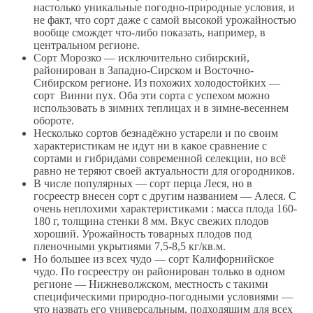
настолько уникальные погодно-природные условия, и
не факт, что сорт даже с самой высокой урожайностью
вообще смождет что-либо показать, например, в
центральном регионе.
Сорт Морозко — исключительно сибирский,
районирован в Западно-Сирском и Восточно-
Сибирском регионе. Из похожих холодостойких —
сорт Винни пух. Оба эти сорта с успехом можно
использовать в зимних теплицах и в зимне-весеннем
обороте.
Несколько сортов безнадёжно устарели и по своим
характеристикам не идут ни в какое сравнение с
сортами и гибридами современной селекции, но всё
равно не теряют своей актуальности для огородников.
В числе популярных — сорт перца Леся, но в
госреестр внесен сорт с другим названием — Алеся. С
очень неплохими характеристиками : масса плода 160-
180 г, толщина стенки 8 мм. Вкус свежих плодов
хороший. Урожайность товарных плодов под
пленочными укрытиями 7,5-8,5 кг/кв.м.
Но большее из всех чудо — сорт Калифорнийское
чудо. По госреестру он районирован только в одном
регионе — Нижневолжском, местность с такими
специфическими природно-погодными условиями —
что назвать его универсальным, подходящим для всех