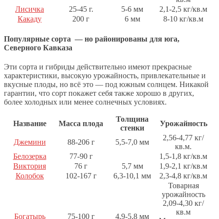
Лисичка
25-45 г.
5-6 мм
2,1-2,5 кг/кв.м
Какаду
200 г
6 мм
8-10 кг/кв.м
Популярные сорта — но районированы для юга,
Северного Кавказа
Эти сорта и гибриды действительно имеют прекрасные
характеристики, высокую урожайность, привлекательные и
вкусные плоды, но всё это — под южным солнцем. Никакой
гарантии, что сорт покажет себя также хорошо в других,
более холодных или менее солнечных условиях.
Толщина
Название
Масса плода
Урожайность
стенки
2,56-4,77 кг/
Джемини
88-206 г
5,5-7,0 мм
кв.м.
Белозерка
77-90 г
1,5-1,8 кг/кв.м
Виктория
76 г
5,7 мм
1,9-2,1 кг/кв.м
Колобок
102-167 г
6,3-10,1 мм
2,3-4,8 кг/кв.м
Товарная
урожайность
2,09-4,30 кг/
кв.м
Богатырь
75-100 г
4,9-5,8 мм