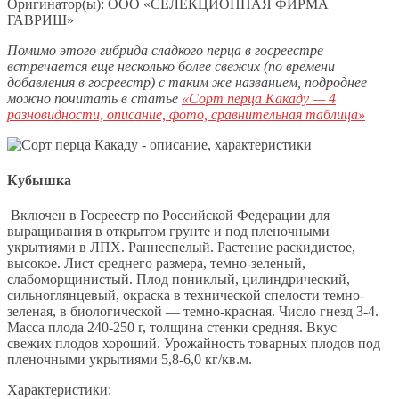
Оригинатор(ы): ООО «СЕЛЕКЦИОННАЯ ФИРМА
ГАВРИШ»
Помимо этого гибрида сладкого перца в госреестре
встречается еще несколько более свежих (по времени
добавления в госреестр) с таким же названием, подроднее
можно почитать в статье
«Сорт перца Какаду — 4
разновидности, описание, фото, сравнительная таблица»
Кубышка
Включен в Госреестр по Российской Федерации для
выращивания в открытом грунте и под пленочными
укрытиями в ЛПХ. Раннеспелый. Растение раскидистое,
высокое. Лист среднего размера, темно-зеленый,
слабоморщинистый. Плод пониклый, цилиндрический,
сильноглянцевый, окраска в технической спелости темно-
зеленая, в биологической — темно-красная. Число гнезд 3-4.
Масса плода 240-250 г, толщина стенки средняя. Вкус
свежих плодов хороший. Урожайность товарных плодов под
пленочными укрытиями 5,8-6,0 кг/кв.м.
Характеристики: