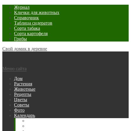
Журнал
Клички для животных
Справочник
Таблица сидератов
Сорта табака
Сорта картофеля
Грибы
Свой домик в деревне
Меню сайта
Дом
Растения
Животные
Рецепты
Цветы
Советы
Фото
Календарь
Рыбака
Посевной