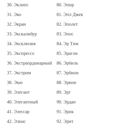
Эклипс
Эпир
Эко
Эпл Джек
Экран
Эполет
Экскалибур
Эпос
Эксклюзив
Эр Тим
Экспрессо
Эрагон
Экстраординарный
Эрбиль
Экстрим
Эрбион
Экю
Эрвин
Элегант
Эрг
Элегантный
Эрдан
Элессар
Эрик
Элиас
Эрит