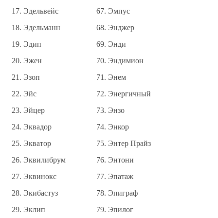
Эдельвейс
Эмпус
Эдельманн
Энджер
Эдип
Энди
Эжен
Эндимион
Эзоп
Энем
Эйс
Энергичный
Эйцер
Энзо
Эквадор
Энкор
Экватор
Энтер Прайз
Эквилибрум
Энтони
Эквинокс
Эпатаж
Экибастуз
Эпиграф
Эклип
Эпилог