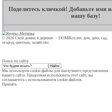
Поделитесь кличкой! Добавьте имя в
нашу базу!
©
2026
Свой домик в деревне
·
DOMIKru.net: дом, дача, сад,
огород, цветник, хозяйство
Поиск по сайту
Мы используем cookie-файлы для наилучшего представления
нашего сайта. Продолжая использовать этот сайт, вы
соглашаетесь с использованием cookie-файлов.
Принять