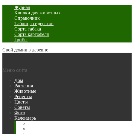
Журнал
Клички для животных
Справочник
Таблица сидератов
Сорта табака
Сорта картофеля
Грибы
Свой домик в деревне
Меню сайта
Дом
Растения
Животные
Рецепты
Цветы
Советы
Фото
Календарь
Рыбака
Посевной