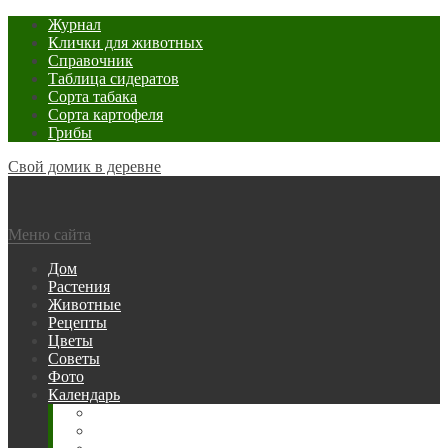
Журнал
Клички для животных
Справочник
Таблица сидератов
Сорта табака
Сорта картофеля
Грибы
Свой домик в деревне
Меню сайта
Дом
Растения
Животные
Рецепты
Цветы
Советы
Фото
Календарь
Рыбака
Посевной