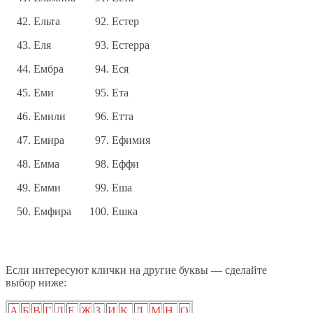
Ельта
Естер
Еля
Естерра
Ембра
Еся
Еми
Ета
Емили
Етта
Емира
Ефимия
Емма
Еффи
Емми
Еша
Емфира
Ешка
Если интересуют клички на другие буквы — сделайте
выбор ниже:
А
Б
В
Г
Д
Е
Ж
З
И
К
Л
М
Н
О