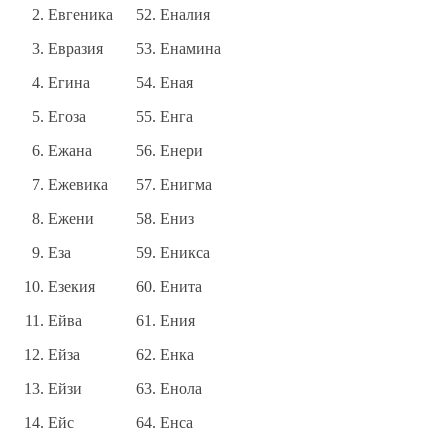
Евгеника
Еналия
Евразия
Енамина
Егина
Еная
Егоза
Енга
Ежана
Енери
Ежевика
Енигма
Ежени
Ениз
Еза
Еникса
Езекия
Енита
Ейва
Ения
Ейза
Енка
Ейзи
Енола
Ейс
Енса