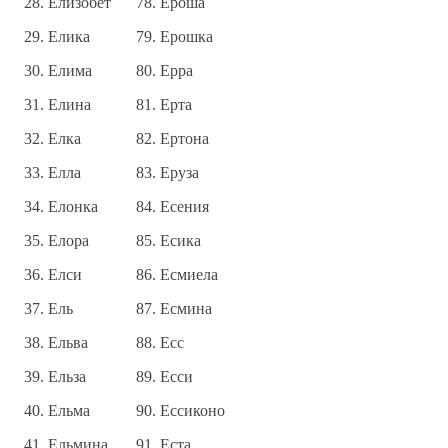
Елизобет
Ероша
Елика
Ерошка
Елима
Ерра
Елина
Ерта
Елка
Ертона
Елла
Еруза
Елонка
Есения
Елора
Есика
Елси
Есмиела
Ель
Есмина
Ельва
Есс
Ельза
Есси
Ельма
Ессиконо
Ельмина
Еста