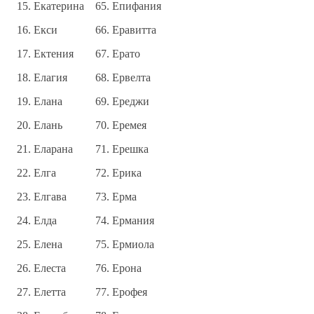
Екатерина
Епифания
Екси
Еравитта
Ектения
Ерато
Елагия
Ервелта
Елана
Ереджи
Елань
Еремея
Еларана
Ерешка
Елга
Ерика
Елгава
Ерма
Елда
Ермания
Елена
Ермиола
Елеста
Ерона
Елетта
Ерофея