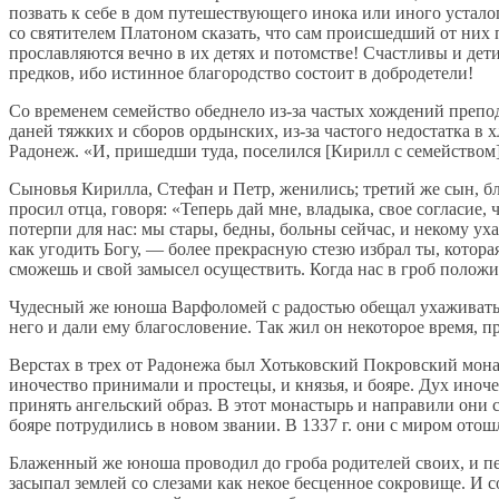
позвать к себе в дом путешествующего инока или иного устал
со святителем Платоном сказать, что сам происшедший от них
прославляются вечно в их детях и потомстве! Счастливы и дет
предков, ибо истинное благородство состоит в добродетели!
Со временем семейство обеднело из-за частых хождений преподо
даней тяжких и сборов ордынских, из-за частого недостатка в 
Радонеж. «И, пришедши туда, поселился [Кирилл с семейством]
Сыновья Кирилла, Стефан и Петр, женились; третий же сын, б
просил отца, говоря: «Теперь дай мне, владыка, свое согласие
потерпи для нас: мы стары, бедны, больны сейчас, и некому ух
как угодить Богу, — более прекрасную стезю избрал ты, которая
сможешь и свой замысел осуществить. Когда нас в гроб полож
Чудесный же юноша Варфоломей с радостью обещал ухаживать з
него и дали ему благословение. Так жил он некоторое время, 
Верстах в трех от Радонежа был Хотьковский Покровский мон
иночество принимали и простецы, и князья, и бояре. Дух ино
принять ангельский образ. В этот монастырь и направили они 
бояре потрудились в новом звании. В 1337 г. они с миром отош
Блаженный же юноша проводил до гроба родителей своих, и пел
засыпал землей со слезами как некое бесценное сокровище. И 