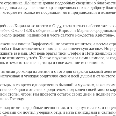
ого странника. До нас не дошло подробных сведений о благочест
 плод показал лучше всяких красноречивых похвал доброту благо
и, которые не только не посрамили, но и приумножили и возвели
бного Кирилла «с князем в Орду, из-за частых набегов татарских
хлебе». Около 1328 г. обедневшие Кирилл и Мария со сродниками
 около церкви, названной в честь святого Рождества Христова».
лаженный юноша Варфоломей, не захотел жениться, а весьма стр
, чтобы с благословением твоим я начал иноческую жизнь». Но р
аживать за нами. Вот ведь братья твои Стефан и Петр женились 
 не отнимется у тебя. Только поухаживай за нами немного, и ког
ишь и землею засыпешь, тогда и свое желание исполнишь».
а ними до конца их жизни и с того дня старался каждый день в
прислуживая и угождая родителям своим всей душой и от чистого 
астырь, в то время одновременно бывший и мужским, и женским
чества сообщился от сына к родителям: под конец своей многос
свои стопы, чтобы там провести остаток своих дней в подвиге п
ли ко Господу.
 над ними надгробные песнопения, и завернул тела их, и поцел
со слезами он почтил умерших отца и мать панихидами и святым