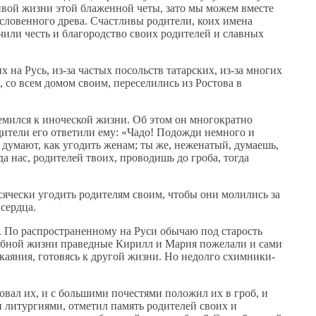
ивой жизни этой блаженной четы, зато мы можем вместе
словенного древа. Счастливы родители, коих имена
чили честь и благородство своих родителей и славных
 на Русь, из-за частых посольств татарских, из-за многих
, со всем домом своим, переселились из Ростова в
емился к иноческой жизни. Об этом он многократно
одители его ответили ему: «Чадо! Подожди немного и
и думают, как угодить женам; ты же, неженатый, думаешь,
да нас, родителей твоих, проводишь до гроба, тогда
сячески угодить родителям своим, чтобы они молились за
сердца.
. По распространенному на Руси обычаю под старость
корбной жизни праведные Кирилл и Мария пожелали и сами
окаяния, готовясь к другой жизни. Но недолго схимники-
овал их, и с большими почестями положил их в гроб, и
и литургиями, отметил память родителей своих и