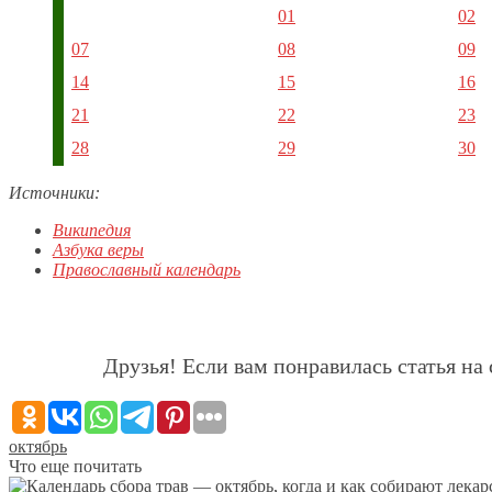
01
02
07
08
09
14
15
16
21
22
23
28
29
30
Источники:
Википедия
Азбука веры
Православный календарь
Друзья! Если вам понравилась статья на 
октябрь
Что еще почитать