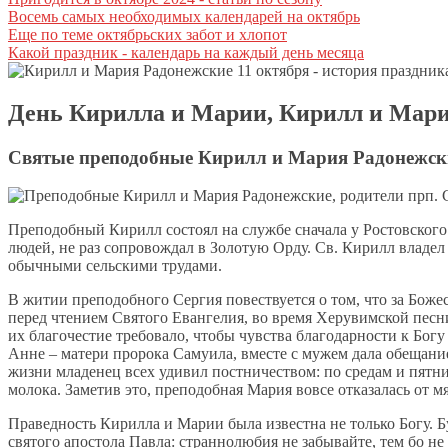
Восемь самых необходимых календарей на октябрь
Еще по теме октябрьских забот и хлопот
Какой праздник - календарь на каждый день месяца
День Кирилла и Марии, Кирилл и Мари
Святые преподобные Кирилл и Мария Радонежски
Преподобный Кирилл состоял на службе сначала у Ростовского к
людей, не раз сопровождал в Золотую Орду. Св. Кирилл владел
обычными сельскими трудами.
В житии преподобного Сергия повествуется о том, что за Бож
перед чтением Святого Евангелия, во время Херувимской пес
их благочестие требовало, чтобы чувства благодарности к Бог
Анне – матери пророка Самуила, вместе с мужем дала обещание
жизни младенец всех удивил постничеством: по средам и пятни
молока. Заметив это, преподобная Мария вовсе отказалась от 
Праведность Кирилла и Марии была известна не только Богу. 
святого апостола Павла: страннолюбия не забывайте, тем бо не