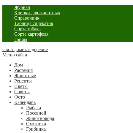
Журнал
Клички для животных
Справочник
Таблица сидератов
Сорта табака
Сорта картофеля
Грибы
Свой домик в деревне
Меню сайта
Дом
Растения
Животные
Рецепты
Цветы
Советы
Фото
Календарь
Рыбака
Посевной
Животновода
Охотника
Грибника