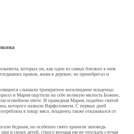
икона
ильевича, которых он, как один из самых близких к ним
тогдашних нравов, живя в деревне, не пренебрегал и
молящиеся слышали троекратное восклицание младенца:
Кирилл и Мария ощутили на себе великую милость Божию,
благоговейном обете. И праведная Мария, подобно святой
ына, которого назвали Варфоломеем. С первых дней
потребляла в пищу мясо, младенец также отказывался от
огали бедным, но особенно свято хранили заповедь
они и своих детей, строго внушая им не упускать случая