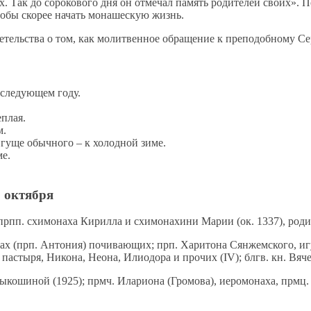
. Так до сорокового дня он отмечал память родителей своих». 
чтобы скорее начать монашескую жизнь.
тельства о том, как молитвенное обращение к преподобному Сер
 следующем году.
еплая.
м.
 гуще обычного – к холодной зиме.
ме.
 октября
прпп. схимонаха Кирилла и схимонахини Марии (ок. 1337), роди
 (прп. Антония) почивающих; прп. Харитона Сянжемского, игум
а пастыря, Никона, Неона, Илиодора и прочих (IV); блгв. кн. Вяч
Лыкошиной (1925); прмч. Илариона (Громова), иеромонаха, прмц