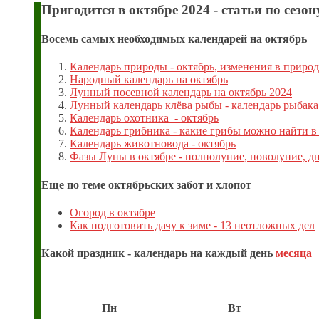
Пригодится в октябре 2024 - статьи по сезон
Восемь самых необходимых календарей на октябрь
Календарь природы - октябрь, изменения в природ
Народный календарь на октябрь
Лунный посевной календарь на октябрь 2024
Лунный календарь клёва рыбы - календарь рыбака
Календарь охотника - октябрь
Календарь грибника - какие грибы можно найти в
Календарь животновода - октябрь
Фазы Луны в октябре - полнолуние, новолуние, 
Еще по теме октябрьских забот и хлопот
Огород в октябре
Как подготовить дачу к зиме - 13 неотложных дел
Какой праздник - календарь на каждый день
месяца
Пн
Вт