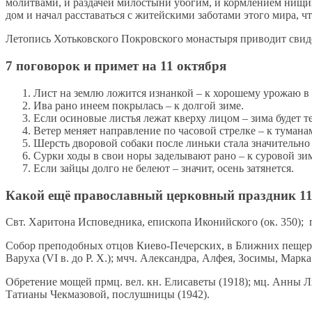
молитвами, и раздачей милостыни убогим, и кормлением нищих
дом и начал расставаться с житейскими заботами этого мира, 
Летопись Хотьковского Покровского монастыря приводит свиде
7 поговорок и примет на 11 октября
Лист на землю ложится изнанкой – к хорошему урожаю в
Ива рано инеем покрылась – к долгой зиме.
Если осиновые листья лежат кверху лицом – зима будет т
Ветер меняет направление по часовой стрелке – к тумана
Шерсть дворовой собаки после линьки стала значительно
Сурки ходы в свои норы заделывают рано – к суровой зи
Если зайцы долго не белеют – значит, осень затянется.
Какой ещё православный церковный праздник 11
Свт. Харитона Исповедника, епископа Иконийского (ок. 350); 
Собор преподобных отцов Киево-Печерских, в Ближних пещерах
Варуха (VI в. до Р. Х.); мчч. Александра, Алфея, Зосимы, Марк
Обретение мощей прмц. вел. кн. Елисаветы (1918); мц. Анны 
Татианы Чекмазовой, послушницы (1942).