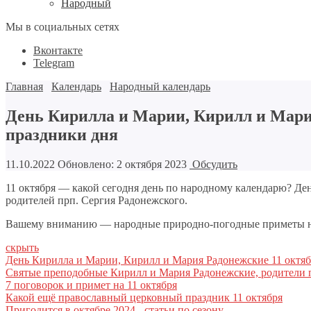
Народный
Мы в социальных сетях
Вконтакте
Telegram
Главная
Календарь
Народный календарь
День Кирилла и Марии, Кирилл и Мария
праздники дня
11.10.2022
Обновлено: 2 октября 2023
Обсудить
11 октября — какой сегодня день по народному календарю? Де
родителей прп. Сергия Радонежского.
Вашему вниманию — народные природно-погодные приметы на 
скрыть
День Кирилла и Марии, Кирилл и Мария Радонежские 11 октяб
Святые преподобные Кирилл и Мария Радонежские, родители 
7 поговорок и примет на 11 октября
Какой ещё православный церковный праздник 11 октября
Пригодится в октябре 2024 - статьи по сезону