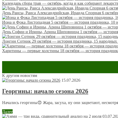
Календарь сбора трав — октябрь, когда и как собирают лекарст
День Раисы, Раиса Александрийская, Ираида Спорная 6 октябр
Иона и Фока Листопадная 5 октября — история праздника, 10 
День Софии и Ирины, Арина Шиповница 1 октября — история п
Лонгин Сотник 29 октября — история праздника, 15 народных 
Харитины — первые холстины 18 октября — история праздника
К другим новостям
Оставить комментарий
15.07.2026
Ваш адрес email не будет опубликован.
Обязательные поля пом
Георгины: начало сезона 2026
Начались георгины😍 Жара, засуха, ну они зацветают, несмотря
Далее
03.07.20