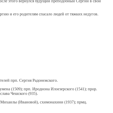
После этого вернулся будущий преподобный Сергий в свой
гию и его родителям спасало людей от тяжких недугов.
телей прп. Сергия Радонежского.
ена (1509); прп. Иродиона Илоезерского (1541); прор.
еслава Чешского (935).
. Михаилы (Ивановой), схимонахини (1937); прмц.