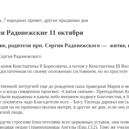
я Радонежские 11 октября
е, родители прп. Сергия Радонежского — житие, 
нязя Константина II Борисовича, а потом у Константина III Вас
 достаточным по своему положению состоянием, но по простоте 
ественной литургией еще до рождения сына праведная Мария и 
ни и когда священник произнес «Святая святым». Преподобные 
у были выражены в каком-либо внешнем подвиге благочестия, в 
 посвятить чадо Благодетелю всех – Богу. Господь даровал им с
цам он не принимал молока матери, в другие же дни, если она у
мясной пищи.
Будучи строгими блюстителями всех церковных уставов, они пом
 ведяще неции странноприяша Ангелы (Евр.13:2). Тому же учили 