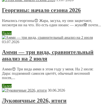
Георгины: начало сезона 2026
Алевтина
6 февраля 2014 в 20:37
Начались георгины😍 Жара, засуха, ну они зацветают,
Да я тоже проверила перед самыми морозами прошла
несмотря ни на что. Но есть один нюанс — жуки🙈 почти...
весь огород. Луковичные тоже проверяю постоянно.
Работа есть всегда и зимой и летом.
Далее
03.07.2026
Анна
11 февраля 2014 в 11:21
Амми — три вида, сравнительный
анализ на 2 июля
Очень полезные советы для садоводов, мы пока только
тюльпаны выращиваем на участке) уже взошли, так
как в субтропиках живем (Сочи)
Амми😍 Три вида амми в этом году у меня. На 2 июля:
Дара: подзимний самосев цветёт, обычный весенний
Оставить комментарий
посев,...
Ваш адрес email не будет опубликован.
Обязательные поля
Далее
помечены
*
30.06.2026
Комментарий
*
Луковичные 2026, итоги