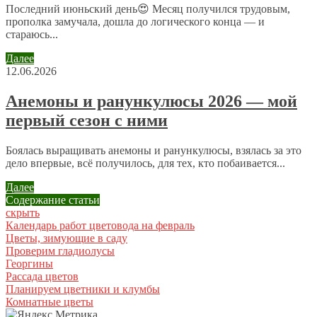
Последний июньский день😍 Месяц получился трудовым,
прополка замучала, дошла до логического конца — и
стараюсь...
Далее
12.06.2026
Имя
*
Анемоны и ранункулюсы 2026 — мой
Email
*
первый сезон с ними
Сайт
Боялась выращивать анемоны и ранункулюсы, взялась за это
дело впервые, всё получилось, для тех, кто побаивается...
Отправляя сообщение, Вы разрешаете сбор и обработку
Далее
персональных данных.
Политика конфиденциальности
.
Содержание статьи
скрыть
Календарь работ цветовода на февраль
Цветы, зимующие в саду
Проверим гладиолусы
Георгины
Рассада цветов
Планируем цветники и клумбы
Комнатные цветы