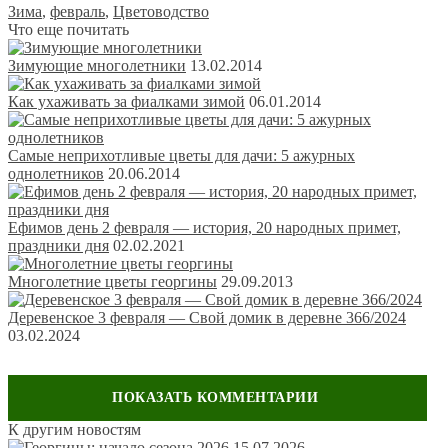
Зима
,
февраль
,
Цветоводство
Что еще почитать
Зимующие многолетники
13.02.2014
Как ухаживать за фиалками зимой
06.01.2014
Самые неприхотливые цветы для дачи: 5 ажурных
однолетников
20.06.2014
Ефимов день 2 февраля — история, 20 народных примет,
праздники дня
02.02.2021
Многолетние цветы георгины
29.09.2013
Деревенское 3 февраля — Свой домик в деревне 366/2024
03.02.2024
Обсуждение: 2 комментария
К другим новостям
15.07.2026