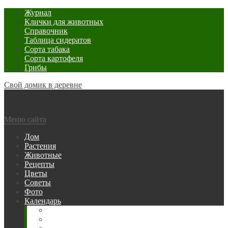
Журнал
Клички для животных
Справочник
Таблица сидератов
Сорта табака
Сорта картофеля
Грибы
Свой домик в деревне
Меню сайта
Дом
Растения
Животные
Рецепты
Цветы
Советы
Фото
Календарь
Рыбака
Посевной