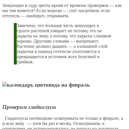
Зимующие в саду цветы время от времени проверяем — как
им там живется? Если морозы — снег нагребаем, если
оттепель — наоборот, открываем.
Замечено, что большая часть зимующих в
грунте растений умирает не потому, что не
укрыты на зиму, а потому, что укрыты слишком
хорошо. Другими словами — выпревают.
Растение должно дышать — а излишний слой
укрытия в период оттепели уплотняется и
превращается в источник всех болезней и
грибков.
Проверим гладиолусы
Гладиолусы необходимо осматривать не только в феврале, а
и всю зиму — хотя бы раз в месяц. Осматриваем, и
определяем, не активизировались ли трипсы на луковицах.