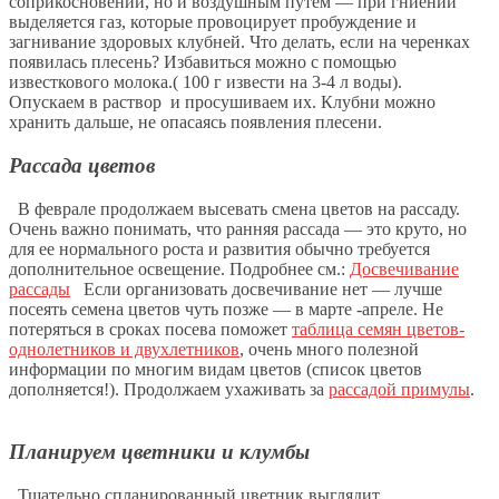
соприкосновении, но и воздушным путем — при гниении
выделяется газ, которые провоцирует пробуждение и
загнивание здоровых клубней. Что делать, если на черенках
появилась плесень? Избавиться можно с помощью
известкового молока.( 100 г извести на 3-4 л воды).
Опускаем в раствор и просушиваем их. Клубни можно
хранить дальше, не опасаясь появления плесени.
Рассада цветов
В феврале продолжаем высевать смена цветов на рассаду.
Очень важно понимать, что ранняя рассада — это круто, но
для ее нормального роста и развития обычно требуется
дополнительное освещение. Подробнее см.:
Досвечивание
рассады
Если организовать досвечивание нет — лучше
посеять семена цветов чуть позже — в марте -апреле. Не
потеряться в сроках посева поможет
таблица семян цветов-
однолетников и двухлетников
, очень много полезной
информации по многим видам цветов (список цветов
дополняется!). Продолжаем ухаживать за
рассадой примулы
.
Планируем цветники и клумбы
Тщательно спланированный цветник выглядит