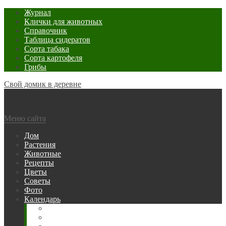
Журнал
Клички для животных
Справочник
Таблица сидератов
Сорта табака
Сорта картофеля
Грибы
Свой домик в деревне
Меню сайта
Дом
Растения
Животные
Рецепты
Цветы
Советы
Фото
Календарь
Рыбака
Посевной