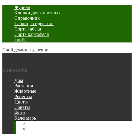
Журнал
Клички для животных
Справочник
Таблица сидератов
Сорта табака
Сорта картофеля
Грибы
Свой домик в деревне
Меню сайта
Дом
Растения
Животные
Рецепты
Цветы
Советы
Фото
Календарь
Рыбака
Посевной