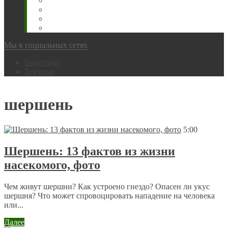
Животновода
Охотника
Грибника
Народный
Мы в социальных сетях
Вконтакте
Telegram
шершень
5:00
Шершень: 13 фактов из жизни
насекомого, фото
Чем живут шершни? Как устроено гнездо? Опасен ли укус
шершня? Что может спровоцировать нападение на человека
или...
Далее