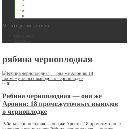
Животновода
Охотника
Грибника
Народный
Мы в социальных сетях
Вконтакте
Telegram
рябина черноплодная
9:30
Рябина черноплодная — она же
Арония: 18 промежуточных выводов
о черноплодке
Рябина черноплодная — она же Арония: 18 промежуточных
выводов о черноплодке Рябина черноплодная — она же...