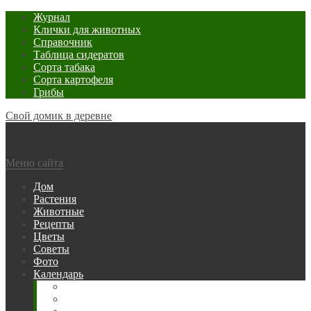
Журнал
Клички для животных
Справочник
Таблица сидератов
Сорта табака
Сорта картофеля
Грибы
Свой домик в деревне
Меню сайта
Дом
Растения
Животные
Рецепты
Цветы
Советы
Фото
Календарь
Рыбака
Посевной