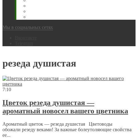
Животновода
Охотника
Грибника
Народный
Мы в социальных сетях
Вконтакте
Telegram
резеда душистая
7:10
Цветок резеда душистая —
ароматный новосел вашего цветника
Ароматный цветок — резеда душистая Цветоводы
обожали резеду веками! За важные болеутоляющие свойства
ее...