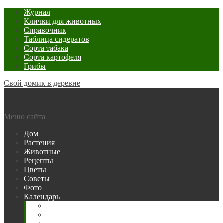
Журнал
Клички для животных
Справочник
Таблица сидератов
Сорта табака
Сорта картофеля
Грибы
Свой домик в деревне
Меню сайта
Дом
Растения
Животные
Рецепты
Цветы
Советы
Фото
Календарь
Рыбака
Посевной