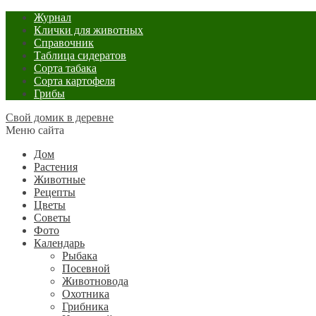
Журнал
Клички для животных
Справочник
Таблица сидератов
Сорта табака
Сорта картофеля
Грибы
Свой домик в деревне
Меню сайта
Дом
Растения
Животные
Рецепты
Цветы
Советы
Фото
Календарь
Рыбака
Посевной
Животновода
Охотника
Грибника