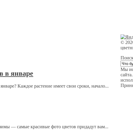
©
20
цветн
Поиск
Мы ис
в в январе
сайта
испол
Приня
нваре? Каждое растение имеет свои сроки, начало...
зимы — самые красивые фото цветов придадут вам...