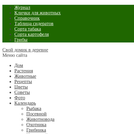
Журнал
Клички для животных
Справочник
Таблица сидератов
Сорта табака
Сорта картофеля
Грибы
Свой домик в деревне
Меню сайта
Дом
Растения
Животные
Рецепты
Цветы
Советы
Фото
Календарь
Рыбака
Посевной
Животновода
Охотника
Грибника