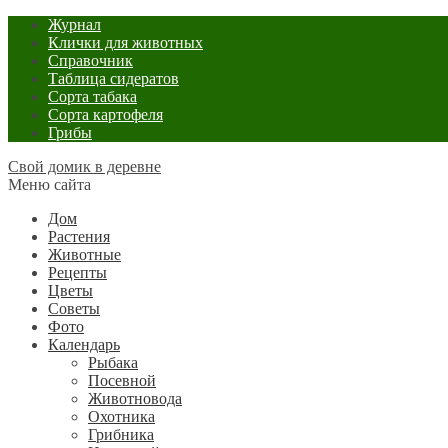
Журнал
Клички для животных
Справочник
Таблица сидератов
Сорта табака
Сорта картофеля
Грибы
Свой домик в деревне
Меню сайта
Дом
Растения
Животные
Рецепты
Цветы
Советы
Фото
Календарь
Рыбака
Посевной
Животновода
Охотника
Грибника