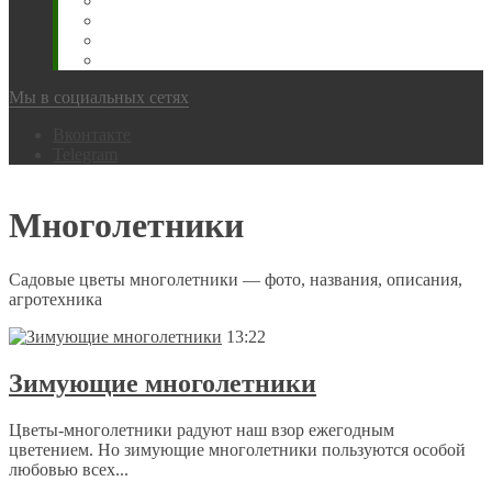
Животновода
Охотника
Грибника
Народный
Мы в социальных сетях
Вконтакте
Telegram
Многолетники
Садовые цветы многолетники — фото, названия, описания,
агротехника
13:22
Зимующие многолетники
Цветы-многолетники радуют наш взор ежегодным
цветением. Но зимующие многолетники пользуются особой
любовью всех...