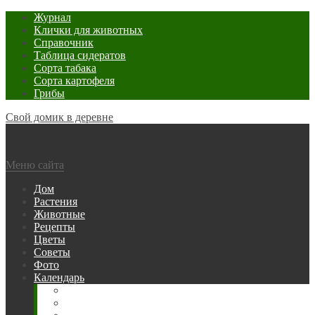
Журнал
Клички для животных
Справочник
Таблица сидератов
Сорта табака
Сорта картофеля
Грибы
Свой домик в деревне
Меню сайта
Дом
Растения
Животные
Рецепты
Цветы
Советы
Фото
Календарь
Рыбака
Посевной