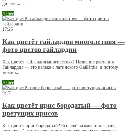
дичает....
Далее
17:25
Как цветёт гайлардия многолетняя —
фото цветов гайлардии
Как цветёт гайлардия многолетняя? Название растения
Гайлардия — это калька с латинского Gaillárdia, и потому
можно...
Далее
9:17
Как цветёт ирис бородатый — фото
цветущих ирисов
Как цветёт ирис бородатый? Его ещё называют касатик,
петушок. А само слово «ирис» произошло из греческого...