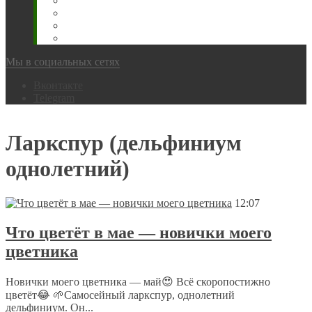
Животновода
Охотника
Грибника
Народный
Мы в социальных сетях
Вконтакте
Telegram
Ларкспур (дельфиниум
однолетний)
12:07
Что цветёт в мае — новички моего
цветника
Новички моего цветника — май😍 Всё скоропостижно
цветёт😂 🌱Самосейный ларкспур, однолетний
дельфиниум. Он...