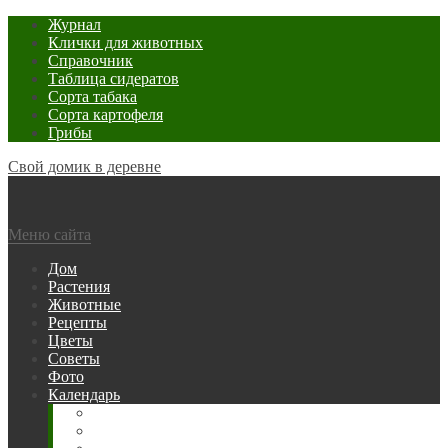
Журнал
Клички для животных
Справочник
Таблица сидератов
Сорта табака
Сорта картофеля
Грибы
Свой домик в деревне
Меню сайта
Дом
Растения
Животные
Рецепты
Цветы
Советы
Фото
Календарь
Рыбака
Посевной