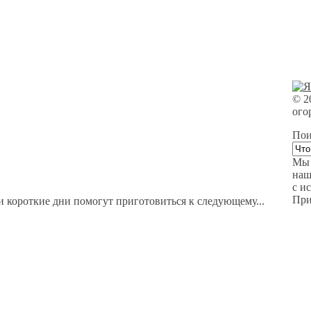
©
2
ого
Пои
Мы 
наш
с и
При
и короткие дни помогут приготовиться к следующему...