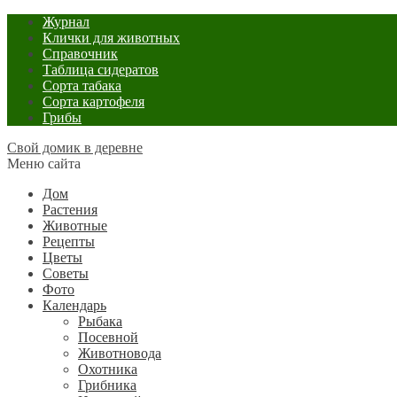
Журнал
Клички для животных
Справочник
Таблица сидератов
Сорта табака
Сорта картофеля
Грибы
Свой домик в деревне
Меню сайта
Дом
Растения
Животные
Рецепты
Цветы
Советы
Фото
Календарь
Рыбака
Посевной
Животновода
Охотника
Грибника