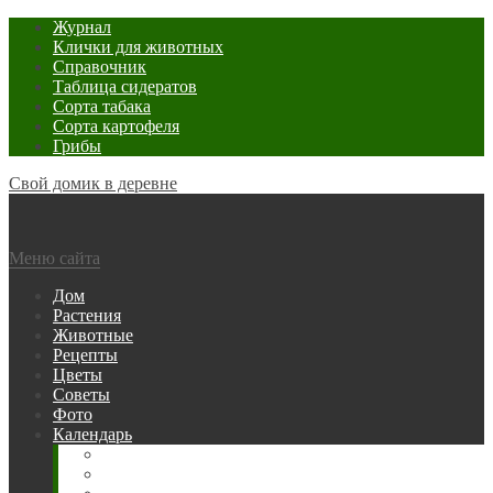
Журнал
Клички для животных
Справочник
Таблица сидератов
Сорта табака
Сорта картофеля
Грибы
Свой домик в деревне
Меню сайта
Дом
Растения
Животные
Рецепты
Цветы
Советы
Фото
Календарь
Рыбака
Посевной