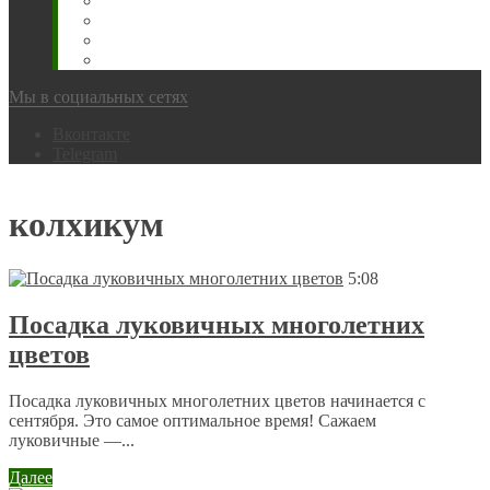
Животновода
Охотника
Грибника
Народный
Мы в социальных сетях
Вконтакте
Telegram
колхикум
5:08
Посадка луковичных многолетних
цветов
Посадка луковичных многолетних цветов начинается с
сентября. Это самое оптимальное время! Сажаем
луковичные —...
Далее