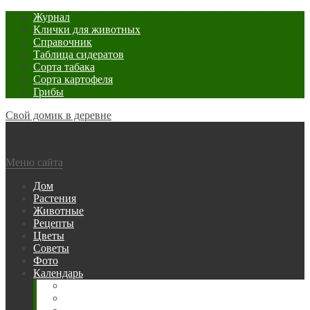
Журнал
Клички для животных
Справочник
Таблица сидератов
Сорта табака
Сорта картофеля
Грибы
Свой домик в деревне
Меню сайта
Дом
Растения
Животные
Рецепты
Цветы
Советы
Фото
Календарь
Рыбака
Посевной