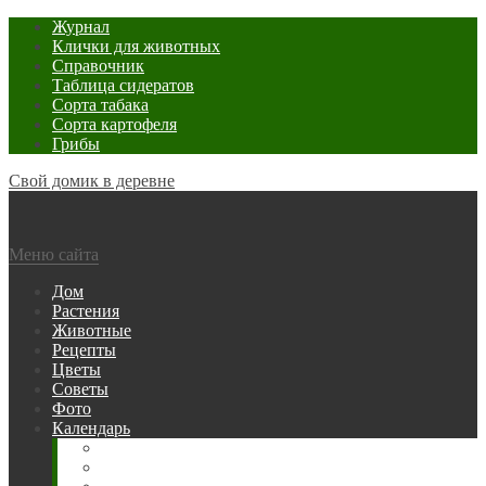
Журнал
Клички для животных
Справочник
Таблица сидератов
Сорта табака
Сорта картофеля
Грибы
Свой домик в деревне
Меню сайта
Дом
Растения
Животные
Рецепты
Цветы
Советы
Фото
Календарь
Рыбака
Посевной