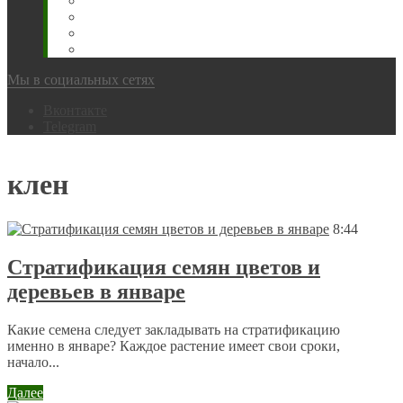
Животновода
Охотника
Грибника
Народный
Мы в социальных сетях
Вконтакте
Telegram
клен
8:44
Стратификация семян цветов и
деревьев в январе
Какие семена следует закладывать на стратификацию
именно в январе? Каждое растение имеет свои сроки,
начало...
Далее