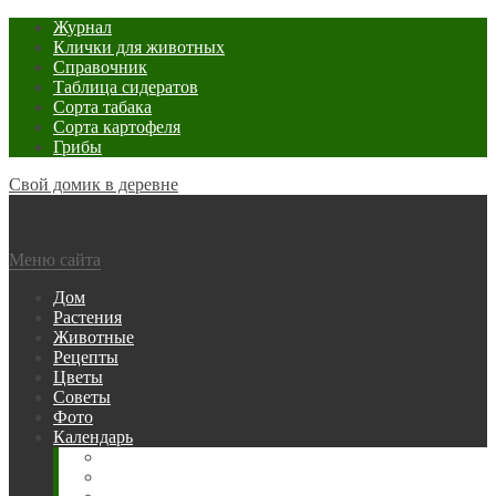
Журнал
Клички для животных
Справочник
Таблица сидератов
Сорта табака
Сорта картофеля
Грибы
Свой домик в деревне
Меню сайта
Дом
Растения
Животные
Рецепты
Цветы
Советы
Фото
Календарь
Рыбака
Посевной