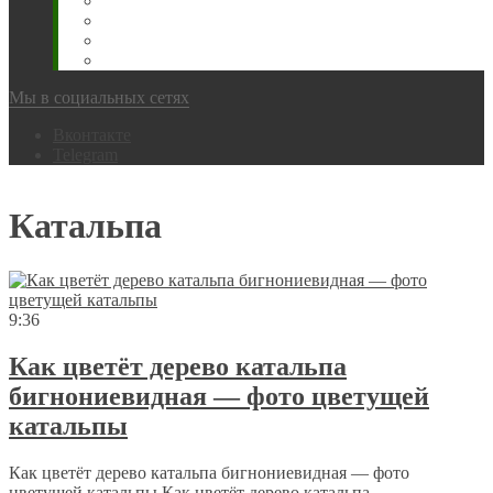
Животновода
Охотника
Грибника
Народный
Мы в социальных сетях
Вконтакте
Telegram
Катальпа
9:36
Как цветёт дерево катальпа
бигнониевидная — фото цветущей
катальпы
Как цветёт дерево катальпа бигнониевидная — фото
цветущей катальпы Как цветёт дерево катальпа