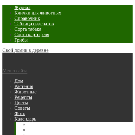
Журнал
Клички для животных
Справочник
Таблица сидератов
Сорта табака
Сорта картофеля
Грибы
Свой домик в деревне
Меню сайта
Дом
Растения
Животные
Рецепты
Цветы
Советы
Фото
Календарь
Рыбака
Посевной