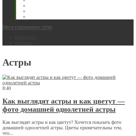
Животновода
Охотника
Грибника
Народный
Мы в социальных сетях
Вконтакте
Telegram
Астры
8:40
Как выглядят астры и как цветут —
фото домашней однолетней астры
Как выглядят астры и как цветут? Хочется показать фото
домашней однолетней астры. Цветы примечательны тем,
что...