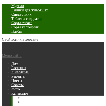
Журнал
Клички для животных
Справочник
Таблица сидератов
Сорта табака
Сорта картофеля
Грибы
Свой домик в деревне
Меню сайта
Дом
Растения
Животные
Рецепты
Цветы
Советы
Фото
Календарь
Рыбака
Посевной