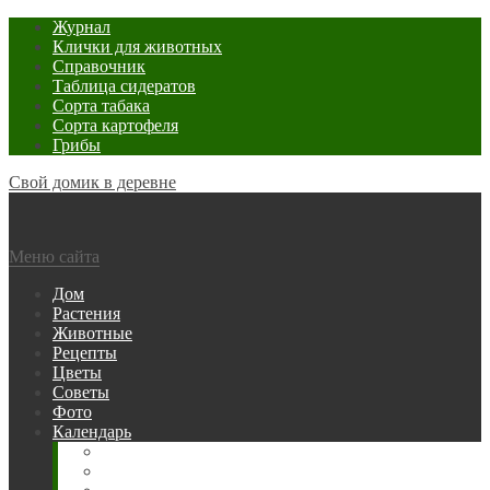
Журнал
Клички для животных
Справочник
Таблица сидератов
Сорта табака
Сорта картофеля
Грибы
Свой домик в деревне
Меню сайта
Дом
Растения
Животные
Рецепты
Цветы
Советы
Фото
Календарь
Рыбака
Посевной