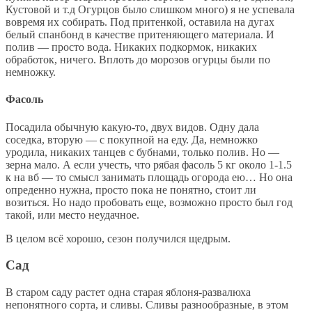
Кустовой и т.д Огурцов было слишком много) я не успевала
вовремя их собирать. Под притенкой, оставила на дугах
белый спанбонд в качестве притеняющего материала. И
полив — просто вода. Никаких подкормок, никаких
обработок, ничего. Вплоть до морозов огурцы были по
немножку.
Фасоль
Посадила обычную какую-то, двух видов. Одну дала
соседка, вторую — с покупной на еду. Да, немножко
уродила, никаких танцев с бубнами, только полив. Но —
зерна мало. А если учесть, что рябая фасоль 5 кг около 1-1.5
к на вб — то смысл занимать площадь огорода ею… Но она
опреденно нужна, просто пока не понятно, стоит ли
возиться. Но надо пробовать еще, возможно просто был год
такой, или место неудачное.
В целом всё хорошо, сезон получился щедрым.
Сад
В старом саду растет одна старая яблоня-развалюха
непонятного сорта, и сливы. Сливы разнообразные, в этом