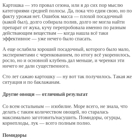
Картошка — это провал сезона, или я до сих пор мыслю
категориями средней полосы. Да, пока что едим свою, но по
факту урожая нет. Ошибок масса — плохой посадочный
(какой был), долго собирала полив, долго не могла найти
препарат от жука, кучу перепробовала именно по разным
действающим веществам — когда нашла всё таки
эффективное — уже нечего было спасать.
А еще ослабила хороший посадочный, которого было мало,
экспериметами с черенкованием, по итогу всё укоренилось,
росло, но и основной клубень дал меньше, и черенки эти
ничего не дали существенного.
Сто лет сажаю картошку — ну вот так получилось. Такая же
ситуация и по баклажанам.
Другие овощи — отличный результат
Со всем остальным — изобилие. Море всего, не знала, что
делать с таким количеством овощей, но старалась
максимально заготовить/насушить. Помидоры, огурцы,
корнеплоды, лук — всего полным полно.
Помидоры