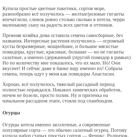
Купила простые цветные пакетики, сортов море,
разнообразно всё получилось — желтые/розовые гиганты
впечатлили, сливок ровно столько сколько я хотела, черри
маленькому сыну на радость всех цветов и оттенков.
Прежняя хозяйка дома оставила семена самосборные, без
названия. Интересные растения получились — огромный
кусты безразмерные, мощнейшие, и большие мясистые
помидоры, круглые, красивые, большие — но не гиганты
салатные, а именно сдержанный упругий помидор в рамках)
Но по количеству мне показалось, что их мало. Но! Они
вкуснее! И сейчас даже в банке ищу именно их! Собрала
семена, теперь идут у меня как помидоры Анастасии.
Хорошо, всё получилось, тяжелый рассадный период
полностью оправдался. Никаких химических обработок,
ничем не болели, просто полив. Ну и притенка на
начальном рассадном этапе, стояли под спанбондом.
Огурцы
Огурцы хотела именно засолочные, а современные
популярные сорта — это обычно салатный огурец. Потому
купила набор старых простых сортов — Феникс, Родничок,