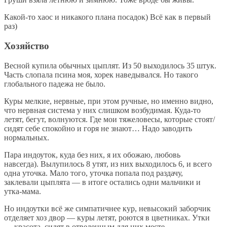
Какой-то хаос и никакого плана посадок) Всё как в первый
раз)
Хозяйство
Весной купила обычных цыплят. Из 50 выходилось 35 штук.
Часть слопала псина моя, хорек наведывался. Но такого
глобального падежа не было.
Куры мелкие, нервные, при этом ручные, но именно видно,
что нервная система у них слишком возбудимая. Куда-то
летят, бегут, волнуются. Где мои тяжеловесы, которые стоят/
сидят себе спокойно и горя не знают… Надо заводить
нормальных.
Пара индоуток, куда без них, я их обожаю, любовь
навсегда). Вылупилось 8 утят, из них выходилось 6, и всего
одна уточка. Мало того, уточка попала под раздачу,
заклевали цыплята — в итоге остались одни мальчики и
утка-мама.
Но индоутки всё же симпатичнее кур, невысокий заборчик
отделяет хоз двор — куры летят, роются в цветниках. Утки
— красота, сидят в отведенным для них месте.