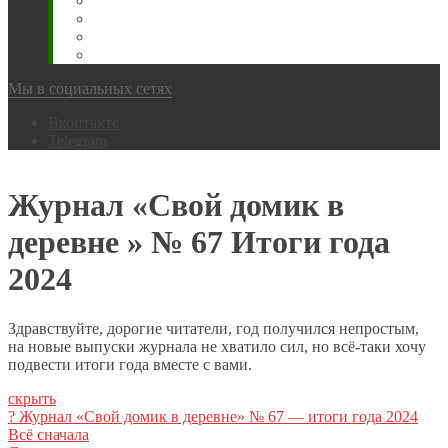
Животновода
Охотника
Грибника
Народный
Мы в социальных сетях
Вконтакте
Telegram
Журнал «Свой домик в
деревне » № 67 Итоги года
2024
Здравствуйте, дорогие читатели, год получился непростым,
на новые выпуски журнала не хватило сил, но всё-таки хочу
подвести итоги года вместе с вами.
скрыть
? Журнал «Свой домик в деревне» № 67 — итоги года 2024
Всё сначала