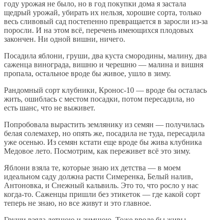
году урожая не было, но в год покупки дома я застала
щедрый урожай, убирать их нельзя, хорошие сорта, только
весь сливовый сад постепенно превращается в заросли из-за
поросли. И на этом всё, перечень имеющихся плодовых
закончен. Ни одной вишни, ничего.
Посадила яблони, груши, два куста смородины, малину, два
саженца винограда, вишню и черешню — малина и вишня
пропала, остальное вроде бы живое, ушло в зиму.
Рандомный сорт клубники, Кронос-10 — вроде бы осталась
жить, ошиблась с местом посадки, потом пересадила, но
есть шанс, что не выживет.
Попробовала вырастить землянику из семян — получилась
белая солемахер, но опять же, посадила не туда, пересадила
уже осенью. Из семян кстати еще вроде бы жива клубника
Медовое лето. Посмотрим, как переживет всё это зиму.
Яблони взяла те, которые знаю их детства — в моем
идеальном саду должна расти Симеренка, Белый налив,
Антоновка, и Снежный кальвиль. Это то, что росло у нас
когда-то. Саженцы пришли без этикеток — где какой сорт
теперь не знаю, но все живут и это главное.
Груши взяла летнюю и зимнюю. Тоже вроде бы живы.