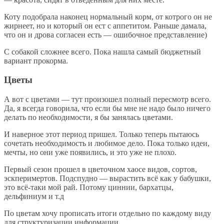
Коту подобрала наконец нормальный корм, от котрого он не
жирнеет, но и который он ест с аппетитом. Раньше дамала,
что он и дрова согласен есть — ошибочное представление)
С собакой сложнее всего. Пока нашла самый бюджетный
вариант прокорма.
Цветы
А вот с цветами — тут произошел полный пересмотр всего.
Да, я всегда говорила, что если бы мне не надо было ничего
делать по необходимости, я бы занялась цветами.
И наверное этот период пришел. Только теперь пытаюсь
сочетать необходимость и любимое дело. Пока только идеи,
мечты, но они уже появились, и это уже не плохо.
Первый сезон прошел в цветочном хаосе видов, сортов,
эскперимертов. Подспудно — вырастить всё как у бабушки,
это всё-таки мой рай. Потому циннии, бархатцы,
дельфиниум и т.д
По цветам хочу прописать итоги отдельно по каждому виду
для структуризации информации.