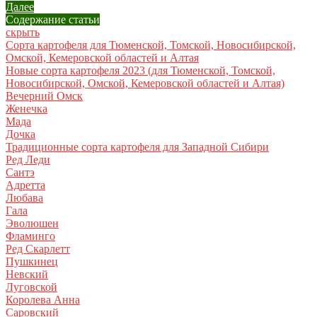
Далее
Содержание статьи
скрыть
Сорта картофеля для Тюменской, Томской, Новосибирской,
Омской, Кемеровской областей и Алтая
Новые сорта картофеля 2023 (для Тюменской, Томской,
Новосибирской, Омской, Кемеровской областей и Алтая)
Вечерний Омск
Женечка
Мада
Дочка
Традиционные сорта картофеля для Западной Сибири
Ред Леди
Сантэ
Адретта
Любава
Гала
Эволюшен
Фламинго
Ред Скарлетт
Пушкинец
Невский
Луговской
Королева Анна
Саровский