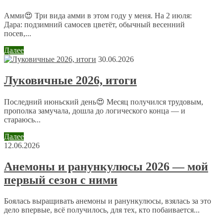
Email
*
Амми😍 Три вида амми в этом году у меня. На 2 июля:
Дара: подзимний самосев цветёт, обычный весенний
посев,...
Сайт
Далее
30.06.2026
Отправляя сообщение, Вы разрешаете сбор и обработку
Луковичные 2026, итоги
персональных данных.
Политика конфиденциальности
.
Последний июньский день😍 Месяц получился трудовым,
прополка замучала, дошла до логического конца — и
стараюсь...
Далее
12.06.2026
Анемоны и ранункулюсы 2026 — мой
первый сезон с ними
Боялась выращивать анемоны и ранункулюсы, взялась за это
дело впервые, всё получилось, для тех, кто побаивается...