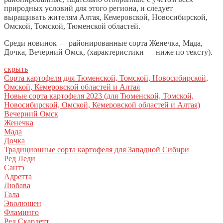
природных условий для этого региона, и следует
выращивать жителям Алтая, Кемеровской, Новосибирской,
Омской, Томской, Тюменской областей.
Среди новинок — районированные сорта Женечка, Мада,
Дочка, Вечерний Омск, (характеристики — ниже по тексту).
скрыть
Сорта картофеля для Тюменской, Томской, Новосибирской,
Омской, Кемеровской областей и Алтая
Новые сорта картофеля 2023 (для Тюменской, Томской,
Новосибирской, Омской, Кемеровской областей и Алтая)
Вечерний Омск
Женечка
Мада
Дочка
Традиционные сорта картофеля для Западной Сибири
Ред Леди
Сантэ
Адретта
Любава
Гала
Эволюшен
Фламинго
Ред Скарлетт