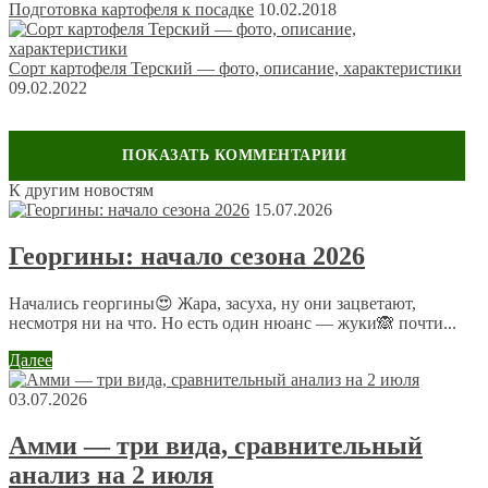
Подготовка картофеля к посадке
10.02.2018
Сорт картофеля Терский — фото, описание, характеристики
09.02.2022
К другим новостям
Оставить комментарий
15.07.2026
Ваш адрес email не будет опубликован.
Обязательные поля
Георгины: начало сезона 2026
помечены
*
Комментарий
*
Начались георгины😍 Жара, засуха, ну они зацветают,
несмотря ни на что. Но есть один нюанс — жуки🙈 почти...
Далее
03.07.2026
Амми — три вида, сравнительный
анализ на 2 июля
Имя
*