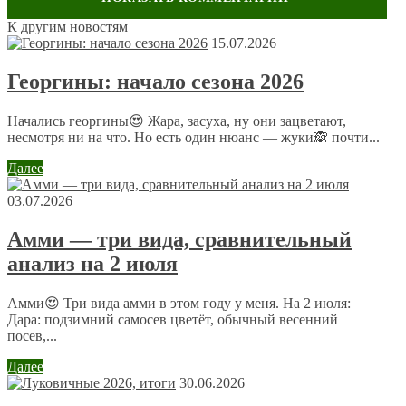
К другим новостям
Оставить комментарий
15.07.2026
Ваш адрес email не будет опубликован.
Обязательные поля
Георгины: начало сезона 2026
помечены
*
Комментарий
*
Начались георгины😍 Жара, засуха, ну они зацветают,
несмотря ни на что. Но есть один нюанс — жуки🙈 почти...
Далее
03.07.2026
Амми — три вида, сравнительный
анализ на 2 июля
Имя
*
Email
*
Амми😍 Три вида амми в этом году у меня. На 2 июля:
Дара: подзимний самосев цветёт, обычный весенний
посев,...
Сайт
Далее
30.06.2026
Отправляя сообщение, Вы разрешаете сбор и обработку