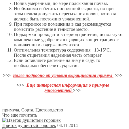
Полив умеренный, по мере подсыхания почвы.
Необходимо избегать постоянной сырости, но при
этом нельзя допускать пересыхания почвы, которая
должна быть постоянно увлажненной.
При переносе из помещения в сад рекомендуется
поместить растение в тенистое место.
Подкормки проводят и в период цветения, используют
комплексные удобрения в щадящих концентрациях с
пониженным содержанием азота.
Оптимальная температура содержания +13-15°С.
После отцветания надземная часть отмирает.
Если оставляете растение на зиму в саду, то
необходимо обеспечить укрытие.
>>>
Более подробно об условия выращивания примул
>>>
>>>
Еще интересная информация о примуле
многолетней
>>>
примула
,
Сорта
,
Цветоводство
Что еще почитать
Цветок душистый горошек
04.11.2014