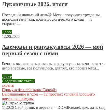
Луковичные 2026, итоги
персональных данных.
Политика конфиденциальности
.
Последний июньский день😍 Месяц получился трудовым,
прополка замучала, дошла до логического конца — и
стараюсь...
Далее
12.06.2026
Анемоны и ранункулюсы 2026 — мой
первый сезон с ними
Боялась выращивать анемоны и ранункулюсы, взялась за это
дело впервые, всё получилось, для тех, кто побаивается...
Далее
Содержание статьи
скрыть
Примула бесстебельная Санрайз
Выращивание и уход — 12 простых условий хорошего
цветения примулы
©
2026
Свой домик в деревне
·
DOMIKru.net: дом, дача, сад,