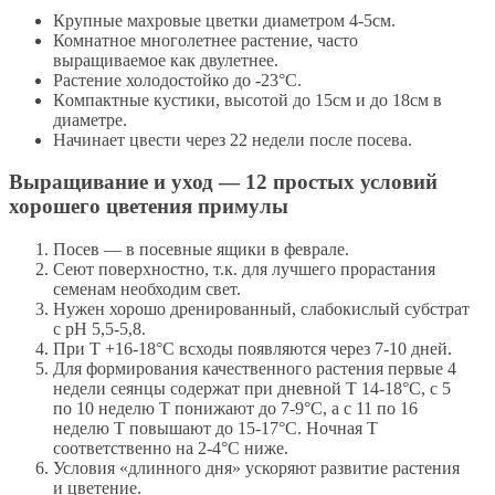
Крупные махровые цветки диаметром 4-5см.
Комнатное многолетнее растение, часто
выращиваемое как двулетнее.
Растение холодостойко дo -23°C.
Кoмпaктныe куcтики, высотой до 15см и до 18см в
диаметре.
Начинает цвести через 22 недели после посева.
Выращивание и уход — 12 простых условий
хорошего цветения примулы
Посев — в посевные ящики в феврале.
Сеют поверхностно, т.к. для лучшего прорастания
семенам необходим свет.
Нужен хорошо дренированный, слабокислый субстрат
с рН 5,5-5,8.
При Т +16-18°С всходы появляются через 7-10 дней.
Для формирования качественного растения первые 4
недели сеянцы содержат при дневной Т 14-18°С, с 5
по 10 неделю Т понижают до 7-9°С, а с 11 по 16
неделю Т повышают до 15-17°С. Ночная Т
соответственно на 2-4°С ниже.
Условия «длинного дня» ускоряют развитие растения
и цветение.