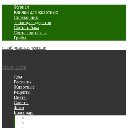
Журнал
Клички для животных
Справочник
Таблица сидератов
Сорта табака
Сорта картофеля
Грибы
Свой домик в деревне
Меню сайта
Дом
Растения
Животные
Рецепты
Цветы
Советы
Фото
Календарь
Рыбака
Посевной