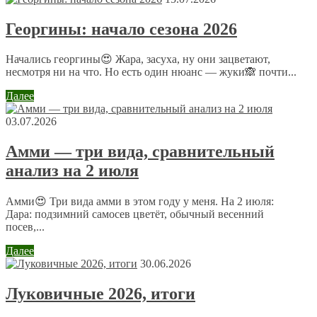
Ваш адрес email не будет опубликован.
Обязательные поля
Георгины: начало сезона 2026
помечены
*
Комментарий
*
Начались георгины😍 Жара, засуха, ну они зацветают,
несмотря ни на что. Но есть один нюанс — жуки🙈 почти...
Далее
03.07.2026
Амми — три вида, сравнительный
анализ на 2 июля
Имя
*
Email
*
Амми😍 Три вида амми в этом году у меня. На 2 июля:
Дара: подзимний самосев цветёт, обычный весенний
посев,...
Сайт
Далее
30.06.2026
Отправляя сообщение, Вы разрешаете сбор и обработку
Луковичные 2026, итоги
персональных данных.
Политика конфиденциальности
.