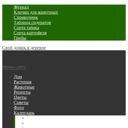
Журнал
Клички для животных
Справочник
Таблица сидератов
Сорта табака
Сорта картофеля
Грибы
Свой домик в деревне
Меню сайта
Дом
Растения
Животные
Рецепты
Цветы
Советы
Фото
Календарь
Рыбака
Посевной