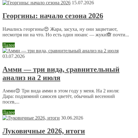
Оставить комментарий
15.07.2026
Ваш адрес email не будет опубликован.
Обязательные поля
Георгины: начало сезона 2026
помечены
*
Комментарий
*
Начались георгины😍 Жара, засуха, ну они зацветают,
несмотря ни на что. Но есть один нюанс — жуки🙈 почти...
Далее
03.07.2026
Амми — три вида, сравнительный
анализ на 2 июля
Имя
*
Email
*
Амми😍 Три вида амми в этом году у меня. На 2 июля:
Дара: подзимний самосев цветёт, обычный весенний
посев,...
Сайт
Далее
30.06.2026
Отправляя сообщение, Вы разрешаете сбор и обработку
Луковичные 2026, итоги
персональных данных.
Политика конфиденциальности
.